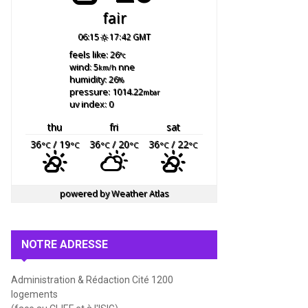
fair
06:15
17:42 GMT
feels like: 26
°c
wind: 5
nne
km/h
humidity: 26
%
pressure: 1014.22
mbar
uv index: 0
thu
fri
sat
36
/ 19
36
/ 20
36
/ 22
°C
°C
°C
°C
°C
°C
powered by
Weather Atlas
NOTRE ADRESSE
Administration & Rédaction Cité 1200
logements