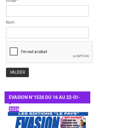
Email*
Nom
EVASION N°1526 DU 16 AU 22-01-
2026