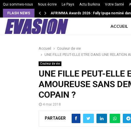
Qui sommes-nous
Nous écrire
Le Pays
Actu Burkina
Votre Santé
A
FLASH NEWS
VIE DE COUPLE: Ces 3 façons subtiles pour les
ACCUEIL
Accueil
Couleur de vie
UNE FILLE PEUT-ELLE ETRE DANS UNE RELATION
Couleur de vie
UNE FILLE PEUT-ELLE
AMOUREUSE SANS DEM
COPAIN ?
4 mai 2018
PARTAGER