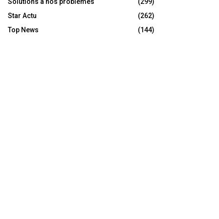
Solutions à nos problèmes
(299)
Star Actu
(262)
Top News
(144)