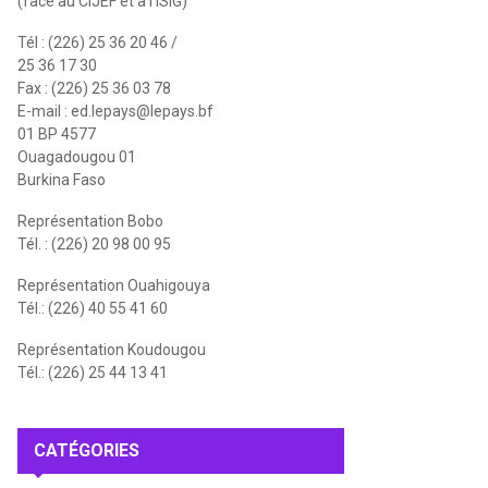
(face au CIJEF et à l'ISIG)
Tél : (226) 25 36 20 46 /
25 36 17 30
Fax : (226) 25 36 03 78
E-mail :
ed.lepays@lepays.bf
01 BP 4577
Ouagadougou 01
Burkina Faso
Représentation Bobo
Tél. : (226) 20 98 00 95
Représentation Ouahigouya
Tél.: (226) 40 55 41 60
Représentation Koudougou
Tél.: (226) 25 44 13 41
CATÉGORIES