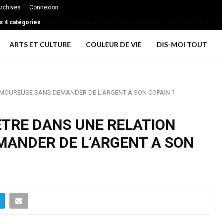
rchives
Connexion
 couples de grandir ensemble et rester profondément connectés à long term
ARTS ET CULTURE
COULEUR DE VIE
DIS-MOI TOUT
 AMOUREUSE SANS DEMANDER DE L’ARGENT A SON COPAIN ?
 ETRE DANS UNE RELATION
ANDER DE L’ARGENT A SON