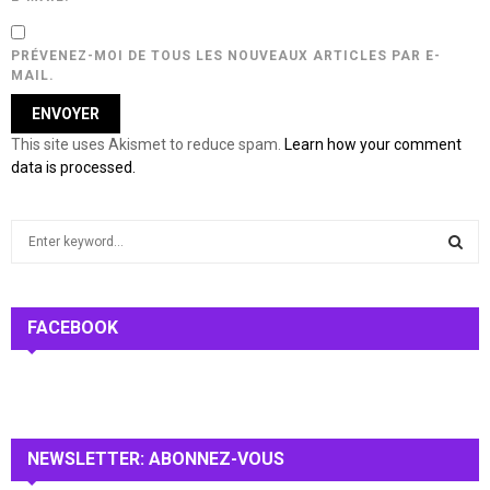
PRÉVENEZ-MOI DE TOUS LES NOUVEAUX ARTICLES PAR E-
MAIL.
This site uses Akismet to reduce spam.
Learn how your comment
data is processed.
S
e
a
S
r
c
FACEBOOK
E
h
f
A
o
r
R
:
NEWSLETTER: ABONNEZ-VOUS
C