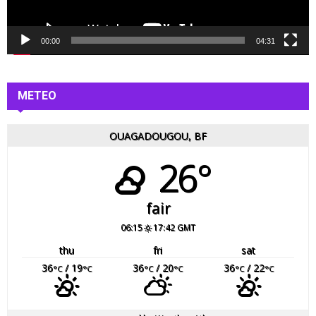
i
d
é
00:00
04:31
o
METEO
OUAGADOUGOU, BF
26°
fair
06:15
17:42 GMT
thu
fri
sat
36
/ 19
36
/ 20
36
/ 22
°C
°C
°C
°C
°C
°C