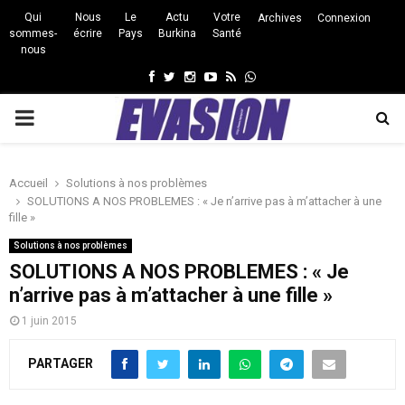
Qui
Nous
Le
Actu
Votre
Archives
Connexion
sommes-
écrire
Pays
Burkina
Santé
nous
Facebook
Twitter
Instagram
Youtube
Rss
Whatsapp
PRIMARY
MENU
Accueil
Solutions à nos problèmes
SOLUTIONS A NOS PROBLEMES : « Je n’arrive pas à m’attacher à une
fille »
Solutions à nos problèmes
SOLUTIONS A NOS PROBLEMES : « Je
n’arrive pas à m’attacher à une fille »
1 juin 2015
PARTAGER