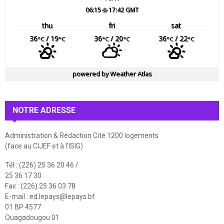
06:15
17:42 GMT
thu
fri
sat
36
/ 19
36
/ 20
36
/ 22
°C
°C
°C
°C
°C
°C
powered by
Weather Atlas
NOTRE ADRESSE
Administration & Rédaction Cité 1200 logements
(face au CIJEF et à l'ISIG)
Tél : (226) 25 36 20 46 /
25 36 17 30
Fax : (226) 25 36 03 78
E-mail :
ed.lepays@lepays.bf
01 BP 4577
Ouagadougou 01