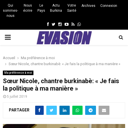
Qui
Nous
Le
Actu
Votre
Archives
Connexion
sommes-
écrire
Pays
Burkina
Santé
nous
Facebook
Twitter
Instagram
Youtube
Rss
Whatsapp
PRIMARY
MENU
Accueil
Ma préférence à moi
Sœur Nicole, chantre burkinabè: « Je fais la politique à ma manière »
Ma préférence à moi
Sœur Nicole, chantre burkinabè: « Je fais
la politique à ma manière »
5 juillet 2019
PARTAGER