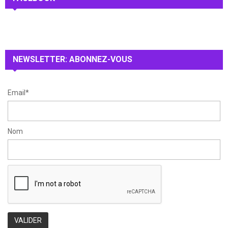
h
f
A
o
r
R
:
NEWSLETTER: ABONNEZ-VOUS
C
H
Email*
Nom