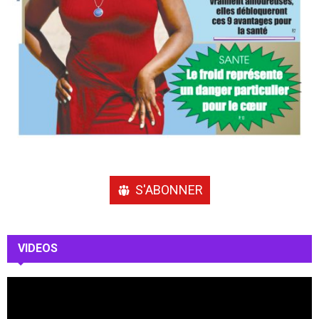
S'ABONNER
VIDEOS
L
e
c