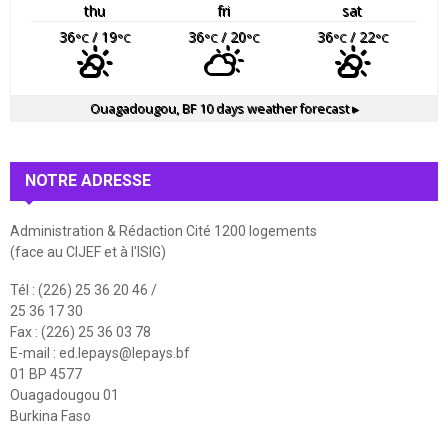
thu
fri
sat
36
/ 19
36
/ 20
36
/ 22
°C
°C
°C
°C
°C
°C
Ouagadougou, BF
10 days weather forecast ▸
NOTRE ADRESSE
Administration & Rédaction Cité 1200 logements
(face au CIJEF et à l'ISIG)
Tél : (226) 25 36 20 46 /
25 36 17 30
Fax : (226) 25 36 03 78
E-mail :
ed.lepays@lepays.bf
01 BP 4577
Ouagadougou 01
Burkina Faso