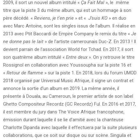
2009, il sort un nouvel album intitulé «
Ça Fait Mal
», le même
titre que la piste 3 du même album, qui est un hommage à son
père décédé. «
Reviens, je t’en prie
» et «
J’suis KO
» en duo
avec Marc Antoine, sont les singles issus de l’album. Il réalise en
2013 avec Ptit Baccardi de Empire Company le remix du titre «
Je
ne donne pas le lait
» de l’artiste camerounais Duc-Z. En 2013 ! Il
devient parrain de l’association World for Tchad. En 2017, il sort
son quatrième album intitulé «
Entre deux
». On y retrouve le titre
Rossignol en collaboration avec Youssoupha sur la piste 16 et
«
Retour de flamme
» sur la piste 1. En 2018, lors du forum UMOD
2018 organisé par Universal Music Afrique, il signe un contrat et
annonce la sortie d’un album en 2019. La même année, il
présente à Douala, au Cameroun, le premier artiste de son label
Ghetto Compositeur Recordz (GC Recordz) Ful. En 2016 et 2017,
il est membre du jury dans The Voice Afrique francophone,
émission durant laquelle il se lie d’amitié avec la chanteuse
Charlotte Dipanda avec laquelle il effectuera par la suite plusieurs
collaborations, que ce soit sur disque ou sur scène. Singuila et