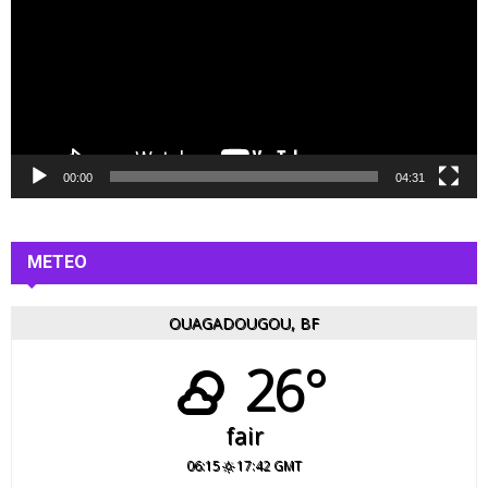
t
e
u
r
v
i
d
é
00:00
04:31
o
METEO
OUAGADOUGOU, BF
26°
fair
06:15
17:42 GMT