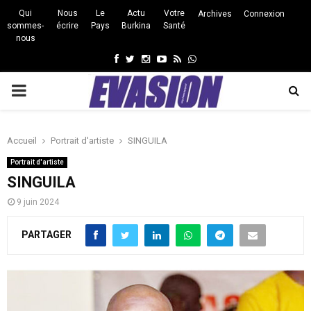
Qui
Nous
Le
Actu
Votre
Archives
Connexion
sommes-
écrire
Pays
Burkina
Santé
nous
Facebook
Twitter
Instagram
Youtube
Rss
Whatsapp
PRIMARY
MENU
Accueil
Portrait d'artiste
SINGUILA
Portrait d'artiste
SINGUILA
9 juin 2024
PARTAGER