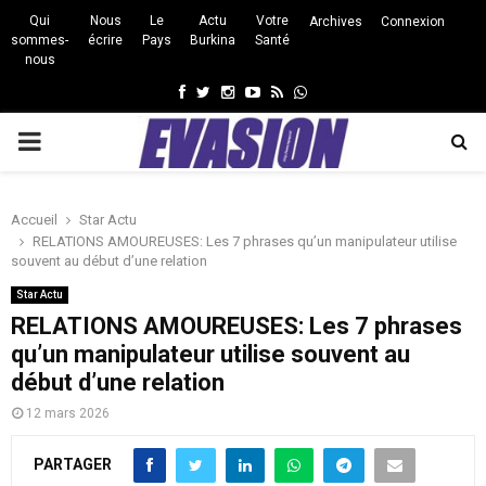
Qui
Nous
Le
Actu
Votre
Archives
Connexion
sommes-
écrire
Pays
Burkina
Santé
nous
Facebook
Twitter
Instagram
Youtube
Rss
Whatsapp
PRIMARY
MENU
Accueil
Star Actu
RELATIONS AMOUREUSES: Les 7 phrases qu’un manipulateur utilise
souvent au début d’une relation
Star Actu
RELATIONS AMOUREUSES: Les 7 phrases
qu’un manipulateur utilise souvent au
début d’une relation
12 mars 2026
PARTAGER