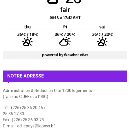
fair
06:15
17:42 GMT
thu
fri
sat
36
/ 19
36
/ 20
36
/ 22
°C
°C
°C
°C
°C
°C
powered by
Weather Atlas
NOTRE ADRESSE
Administration & Rédaction Cité 1200 logements
(face au CIJEF et à l'ISIG)
Tél : (226) 25 36 20 46 /
25 36 17 30
Fax : (226) 25 36 03 78
E-mail :
ed.lepays@lepays.bf