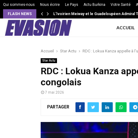
Qui sommes-nous
Nous écrire
Le Pays
Actu Burkina
Votre Santé
A
FLASH NEWS
VIE DE COUPLE: Intensité, isolement, jalousie 
L’Ivoirien Meiway et le Guadeloupéen Admiral 
ACCUEIL
Accueil
Star Actu
RDC : Lokua Kanza appelle à l’
Star Actu
RDC : Lokua Kanza appe
congolais
7 mai 2026
PARTAGER