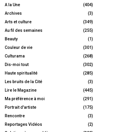
A la Une
(404)
Archives
(3)
Arts et culture
(349)
Au fil des semaines
(255)
Beauty
(1)
Couleur de vie
(301)
Culturama
(268)
Dis-moi tout
(302)
Haute spiritualité
(285)
Les bruits de la Cité
(3)
Lire le Magazine
(445)
Ma préférence à moi
(291)
Portrait d'artiste
(175)
Rencontre
(3)
Reportages Vidéos
(2)