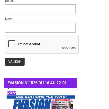
Email*
Nom
EVASION N°1526 DU 16 AU 22-01-
2026