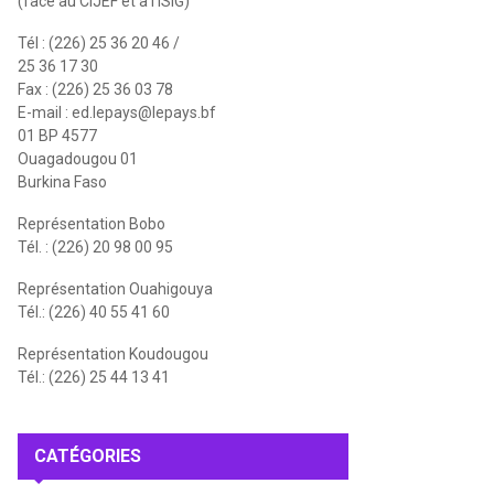
(face au CIJEF et à l'ISIG)
Tél : (226) 25 36 20 46 /
25 36 17 30
Fax : (226) 25 36 03 78
E-mail :
ed.lepays@lepays.bf
01 BP 4577
Ouagadougou 01
Burkina Faso
Représentation Bobo
Tél. : (226) 20 98 00 95
Représentation Ouahigouya
Tél.: (226) 40 55 41 60
Représentation Koudougou
Tél.: (226) 25 44 13 41
CATÉGORIES