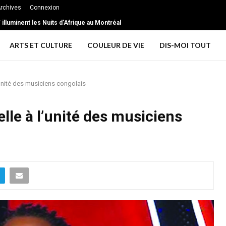
rchives
Connexion
extrême … les signes d’une relation toxique
T illuminent les Nuits d’Afrique au Montréal
ARTS ET CULTURE
COULEUR DE VIE
DIS-MOI TOUT
unité des musiciens congolais
lle à l’unité des musiciens