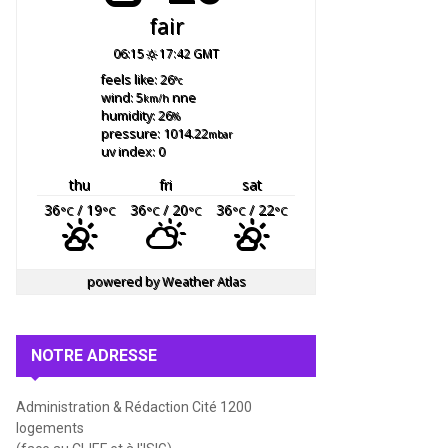
fair
06:15
17:42 GMT
feels like: 26
°c
wind: 5
nne
km/h
humidity: 26
%
pressure: 1014.22
mbar
uv index: 0
thu
fri
sat
36
/ 19
36
/ 20
36
/ 22
°C
°C
°C
°C
°C
°C
powered by
Weather Atlas
NOTRE ADRESSE
Administration & Rédaction Cité 1200
logements