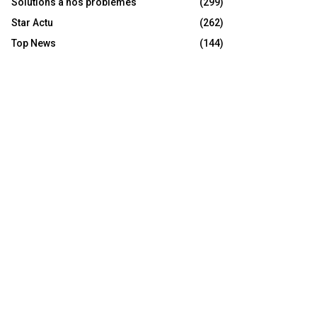
Solutions à nos problèmes
(299)
Star Actu
(262)
Top News
(144)