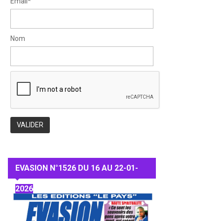
Email*
Nom
EVASION N°1526 DU 16 AU 22-01-
2026