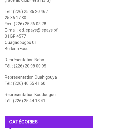
(face au CIJEF et à l'ISIG)
Tél : (226) 25 36 20 46 /
25 36 17 30
Fax : (226) 25 36 03 78
E-mail :
ed.lepays@lepays.bf
01 BP 4577
Ouagadougou 01
Burkina Faso
Représentation Bobo
Tél. : (226) 20 98 00 95
Représentation Ouahigouya
Tél.: (226) 40 55 41 60
Représentation Koudougou
Tél.: (226) 25 44 13 41
CATÉGORIES