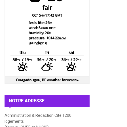
fair
06:15
17:42 GMT
feels like: 26
°c
wind: 5
nne
km/h
humidity: 26
%
pressure: 1014.22
mbar
uv index: 0
thu
fri
sat
36
/ 19
36
/ 20
36
/ 22
°C
°C
°C
°C
°C
°C
Ouagadougou, BF
weather forecast ▸
NOTRE ADRESSE
Administration & Rédaction Cité 1200
logements