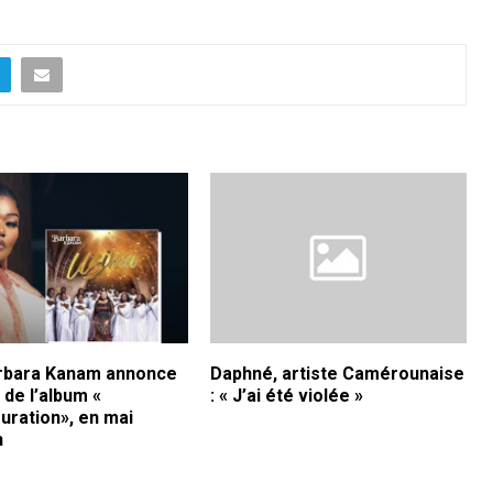
rbara Kanam annonce
Daphné, artiste Camérounaise
e de l’album «
: « J’ai été violée »
uration», en mai
n