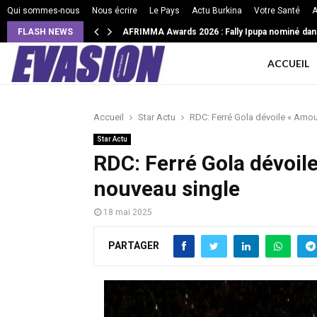
Qui sommes-nous
Nous écrire
Le Pays
Actu Burkina
Votre Santé
A
FLASH NEWS
AFRIMMA Awards 2026 : Fally Ipupa nominé dan
ACCUEIL
Accueil
Star Actu
RDC: Ferré Gola dévoile « Amour
Star Actu
RDC: Ferré Gola dévoile
nouveau single
18 mai 2025
PARTAGER