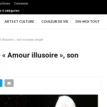
rchives
Connexion
s 4 catégories
ARTS ET CULTURE
COULEUR DE VIE
DIS-MOI TOUT
 illusoire », son nouveau single
 « Amour illusoire », son