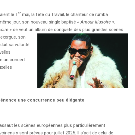
er
aient le 1
mai, la fête du Travail, le chanteur de rumba
le même jour, son nouveau single baptisé
« Amour illusoire ».
soire »
se veut un album de conquête des plus grandes scènes
 exergue, son
aduit sa volonté
velles
are un concert
uxelles
.
dénonce une concurrence peu élégante
 d’assaut les scènes européennes plus particulièrement
iriens y sont prévus pour juillet 2025. Il s’agit de celui de