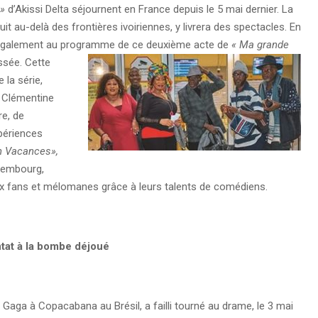
 »
d’Akissi Delta séjournent en France depuis le 5 mai dernier. La
duit au-delà des frontières ivoiriennes, y livrera des spectacles. En
nt également au programme de ce deuxième acte de
« Ma grande
ssée.
Cette
la série,
 Clémentine
re, de
xpériences
n Vacances»,
uxembourg,
eux fans et mélomanes grâce à leurs talents de comédiens.
tat à la bombe déjoué
y Gaga à Copacabana au Brésil, a failli tourné au drame, le 3 mai