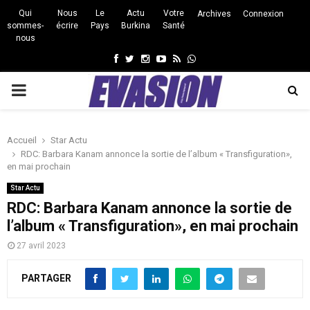
Qui
Nous
Le
Actu
Votre
Archives
Connexion
sommes-
écrire
Pays
Burkina
Santé
nous
Facebook
Twitter
Instagram
Youtube
Rss
Whatsapp
PRIMARY
MENU
Accueil
Star Actu
RDC: Barbara Kanam annonce la sortie de l’album « Transfiguration»,
en mai prochain
Star Actu
RDC: Barbara Kanam annonce la sortie de
l’album « Transfiguration», en mai prochain
27 avril 2023
PARTAGER