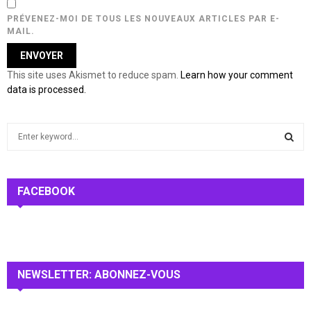
PRÉVENEZ-MOI DE TOUS LES NOUVEAUX ARTICLES PAR E-
MAIL.
This site uses Akismet to reduce spam.
Learn how your comment
data is processed.
S
e
a
S
r
c
FACEBOOK
E
h
f
A
o
r
R
:
NEWSLETTER: ABONNEZ-VOUS
C
H