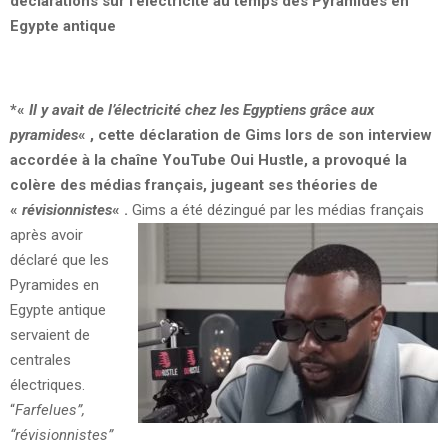
déclarations sur l’électricité au temps des Pyramides en
Egypte antique
*
«
Il y avait de l’électricité chez les Egyptiens grâce aux
pyramides
« , cette déclaration de Gims lors de son interview
accordée à la chaîne YouTube Oui Hustle, a provoqué la
colère des médias français, jugeant ses théories de
«
révisionnistes
« .
Gims a été dézingué par les médias français
après avoir
déclaré que les
Pyramides en
Egypte antique
servaient de
centrales
électriques.
“
Farfelues”,
“révisionnistes”