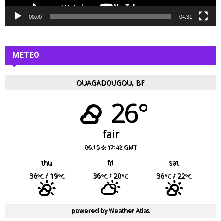
d
é
00:00
04:31
o
METEO
OUAGADOUGOU, BF
26°
fair
06:15
17:42 GMT
thu
fri
sat
36
/ 19
36
/ 20
36
/ 22
°C
°C
°C
°C
°C
°C
powered by
Weather Atlas