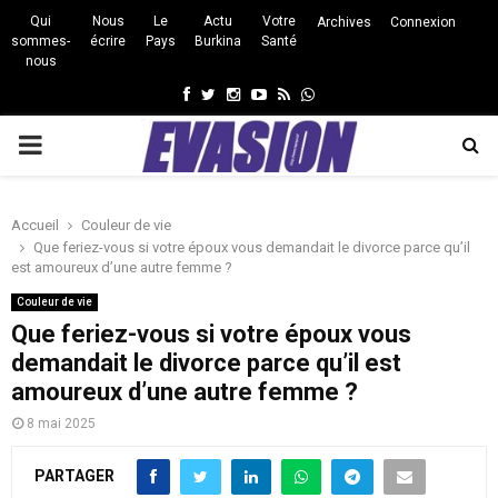
Qui
Nous
Le
Actu
Votre
Archives
Connexion
sommes-
écrire
Pays
Burkina
Santé
nous
Facebook
Twitter
Instagram
Youtube
Rss
Whatsapp
PRIMARY
MENU
Accueil
Couleur de vie
Que feriez-vous si votre époux vous demandait le divorce parce qu’il
est amoureux d’une autre femme ?
Couleur de vie
Que feriez-vous si votre époux vous
demandait le divorce parce qu’il est
amoureux d’une autre femme ?
8 mai 2025
PARTAGER