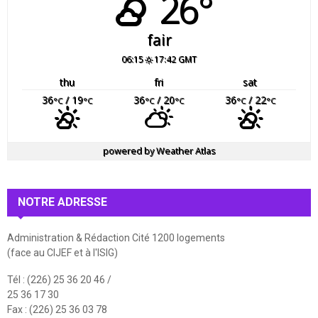
26°
fair
06:15
17:42 GMT
thu
fri
sat
36
/ 19
36
/ 20
36
/ 22
°C
°C
°C
°C
°C
°C
powered by
Weather Atlas
NOTRE ADRESSE
Administration & Rédaction Cité 1200 logements
(face au CIJEF et à l'ISIG)
Tél : (226) 25 36 20 46 /
25 36 17 30
Fax : (226) 25 36 03 78