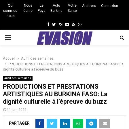
Qui
Nous
Le
Actu
Votre
Archives
Connexion
sommes-
écrire
Pays
Burkina
Santé
nous
Facebook
Twitter
Instagram
Youtube
Rss
Whatsapp
PRIMARY
MENU
Accueil
Au fil des semaines
PRODUCTIONS ET PRESTATIONS ARTISTIQUES AU BURKINA FASO: La
dignité culturelle à l’épreuve du buzz
Au fil des semaines
PRODUCTIONS ET PRESTATIONS
ARTISTIQUES AU BURKINA FASO: La
dignité culturelle à l’épreuve du buzz
11 juin 2026
PARTAGER