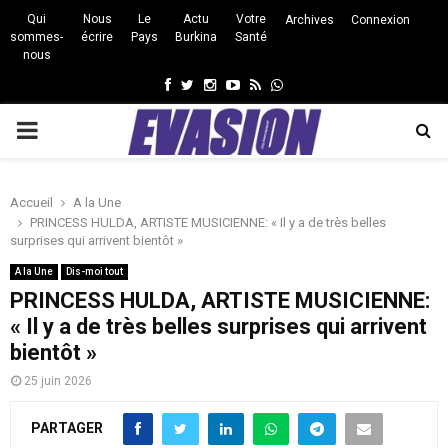
Qui
Nous
Le
Actu
Votre
Archives
Connexion
sommes-
écrire
Pays
Burkina
Santé
nous
Facebook
Twitter
Instagram
Youtube
Rss
Whatsapp
PRIMARY
MENU
Accueil
A la Une
PRINCESS HULDA, ARTISTE MUSICIENNE: « Il y a de très belles
surprises qui arrivent bientôt »
A la Une
Dis-moi tout
PRINCESS HULDA, ARTISTE MUSICIENNE:
« Il y a de très belles surprises qui arrivent
bientôt »
25 juin 2026
PARTAGER