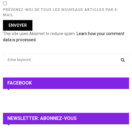
PRÉVENEZ-MOI DE TOUS LES NOUVEAUX ARTICLES PAR E-
MAIL.
This site uses Akismet to reduce spam.
Learn how your comment
data is processed.
S
e
a
S
r
c
FACEBOOK
E
h
f
A
o
r
R
:
NEWSLETTER: ABONNEZ-VOUS
C
H