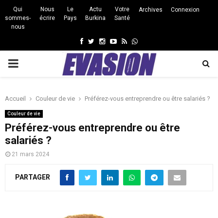
Qui
Nous
Le
Actu
Votre
Archives
Connexion
sommes-
écrire
Pays
Burkina
Santé
nous
Facebook
Twitter
Instagram
Youtube
Rss
Whatsapp
PRIMARY
MENU
Accueil
Couleur de vie
Préférez-vous entreprendre ou être salariés ?
Couleur de vie
Préférez-vous entreprendre ou être
salariés ?
21 mars 2024
PARTAGER