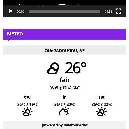
d
é
00:00
04:31
o
METEO
OUAGADOUGOU, BF
26°
fair
06:15
17:42 GMT
thu
fri
sat
36
/ 19
36
/ 20
36
/ 22
°C
°C
°C
°C
°C
°C
powered by
Weather Atlas