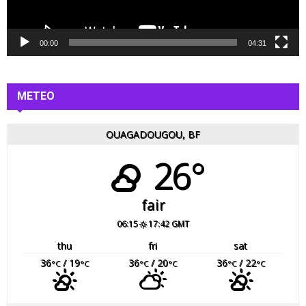
i
d
é
00:00
04:31
o
METEO
OUAGADOUGOU, BF
26°
fair
06:15
17:42 GMT
thu
fri
sat
36
/ 19
36
/ 20
36
/ 22
°C
°C
°C
°C
°C
°C