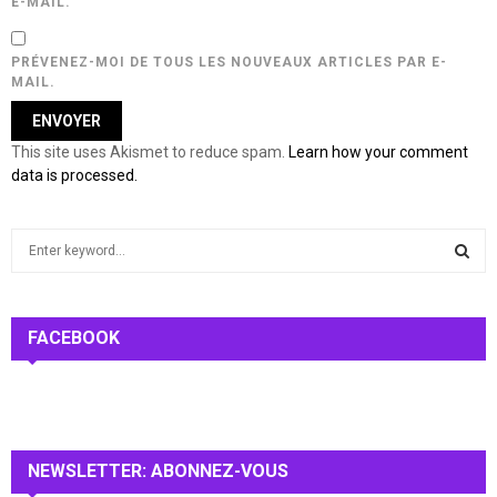
E-MAIL.
PRÉVENEZ-MOI DE TOUS LES NOUVEAUX ARTICLES PAR E-
MAIL.
This site uses Akismet to reduce spam.
Learn how your comment
data is processed.
S
e
a
S
r
c
FACEBOOK
E
h
f
A
o
r
R
:
NEWSLETTER: ABONNEZ-VOUS
C