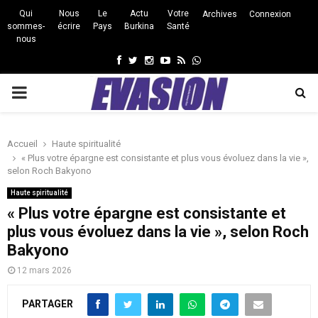
Qui
Nous
Le
Actu
Votre
Archives
Connexion
sommes-
écrire
Pays
Burkina
Santé
nous
Facebook
Twitter
Instagram
Youtube
Rss
Whatsapp
PRIMARY
MENU
Accueil
Haute spiritualité
« Plus votre épargne est consistante et plus vous évoluez dans la vie »,
selon Roch Bakyono
Haute spiritualité
« Plus votre épargne est consistante et
plus vous évoluez dans la vie », selon Roch
Bakyono
12 mars 2026
PARTAGER