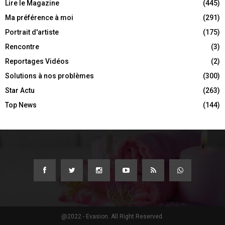
Lire le Magazine
(445)
Ma préférence à moi
(291)
Portrait d'artiste
(175)
Rencontre
(3)
Reportages Vidéos
(2)
Solutions à nos problèmes
(300)
Star Actu
(263)
Top News
(144)
@2022 - Evasion. All Right Reserved.