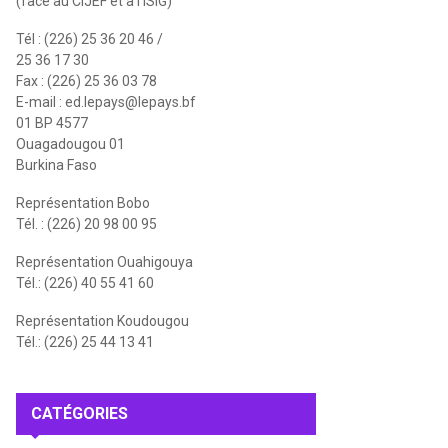
(face au CIJEF et à l'ISIG)
Tél : (226) 25 36 20 46 /
25 36 17 30
Fax : (226) 25 36 03 78
E-mail :
ed.lepays@lepays.bf
01 BP 4577
Ouagadougou 01
Burkina Faso
Représentation Bobo
Tél. : (226) 20 98 00 95
Représentation Ouahigouya
Tél.: (226) 40 55 41 60
Représentation Koudougou
Tél.: (226) 25 44 13 41
CATÉGORIES