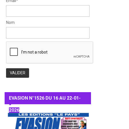
Email*
Nom
EVASION N°1526 DU 16 AU 22-01-
2026