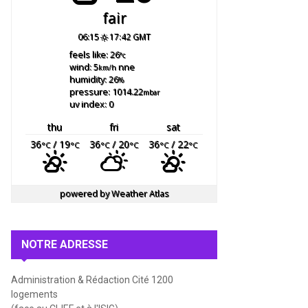
fair
06:15
17:42 GMT
feels like: 26
°c
wind: 5
nne
km/h
humidity: 26
%
pressure: 1014.22
mbar
uv index: 0
thu
fri
sat
36
/ 19
36
/ 20
36
/ 22
°C
°C
°C
°C
°C
°C
powered by
Weather Atlas
NOTRE ADRESSE
Administration & Rédaction Cité 1200
logements