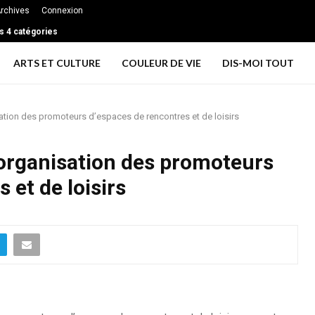
rchives
Connexion
s 4 catégories
ARTS ET CULTURE
COULEUR DE VIE
DIS-MOI TOUT
tion des promoteurs d’espaces de rencontres et de loisirs
organisation des promoteurs
 et de loisirs