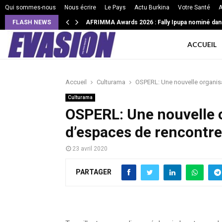
Qui sommes-nous
Nous écrire
Le Pays
Actu Burkina
Votre Santé
A
FLASH NEWS
AFRIMMA Awards 2026 : Fally Ipupa nominé dan
ACCUEIL
Accueil
Culturama
OSPERL: Une nouvelle organisa
Culturama
OSPERL: Une nouvelle 
d’espaces de rencontres
23 avril 2020
PARTAGER