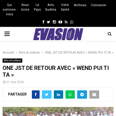
Qui
Nous
Le
Actu
Votre
Archives
Connexion
sommes-
écrire
Pays
Burkina
Santé
nous
Facebook
Twitter
Instagram
Youtube
Rss
Whatsapp
PRIMARY
MENU
Accueil
Arts et culture
ONE JST DE RETOUR AVEC « WEND PUI TI TA »
Arts et culture
ONE JST DE RETOUR AVEC « WEND PUI TI
TA »
21 mai 2026
PARTAGER