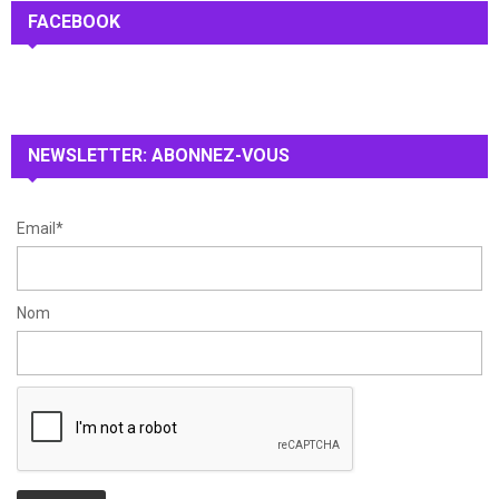
c
FACEBOOK
E
h
f
A
o
r
R
:
NEWSLETTER: ABONNEZ-VOUS
C
H
Email*
Nom