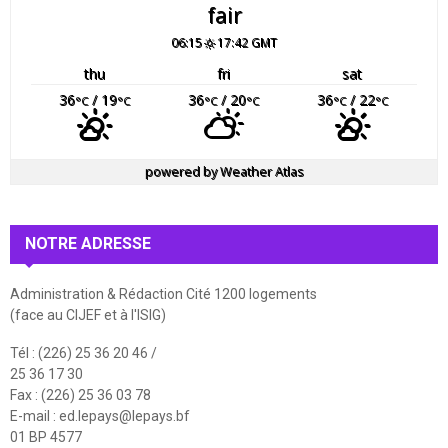
fair
06:15
17:42 GMT
thu
fri
sat
36
/ 19
36
/ 20
36
/ 22
°C
°C
°C
°C
°C
°C
powered by
Weather Atlas
NOTRE ADRESSE
Administration & Rédaction Cité 1200 logements
(face au CIJEF et à l'ISIG)
Tél : (226) 25 36 20 46 /
25 36 17 30
Fax : (226) 25 36 03 78
E-mail :
ed.lepays@lepays.bf
01 BP 4577