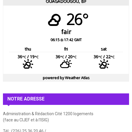
OUAGADOUGOU, BF
26°
fair
06:15
17:42 GMT
thu
fri
sat
36
/ 19
36
/ 20
36
/ 22
°C
°C
°C
°C
°C
°C
powered by
Weather Atlas
NOTRE ADRESSE
Administration & Rédaction Cité 1200 logements
(face au CIJEF et à l'ISIG)
Tél : (226) 25 36 20 46 /