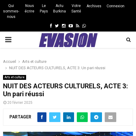
Qui
Nous
Le
Actu
Votre
Archives
Connexion
sommes-
écrire
Pays
Burkina
Santé
nous
Facebook
Twitter
Instagram
Youtube
Rss
Whatsapp
PRIMARY
MENU
Accueil
Arts et culture
NUIT DES ACTEURS CULTURELS, ACTE 3: Un pari réussi
Arts et culture
NUIT DES ACTEURS CULTURELS, ACTE 3:
Un pari réussi
20 février 2025
PARTAGER