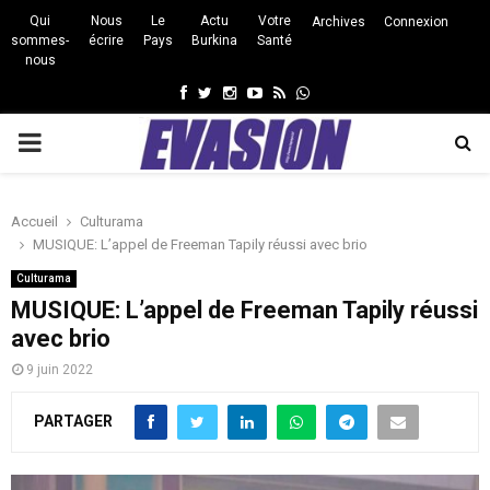
Qui
Nous
Le
Actu
Votre
Archives
Connexion
sommes-
écrire
Pays
Burkina
Santé
nous
Facebook
Twitter
Instagram
Youtube
Rss
Whatsapp
PRIMARY
MENU
Accueil
Culturama
MUSIQUE: L’appel de Freeman Tapily réussi avec brio
Culturama
MUSIQUE: L’appel de Freeman Tapily réussi
avec brio
9 juin 2022
PARTAGER