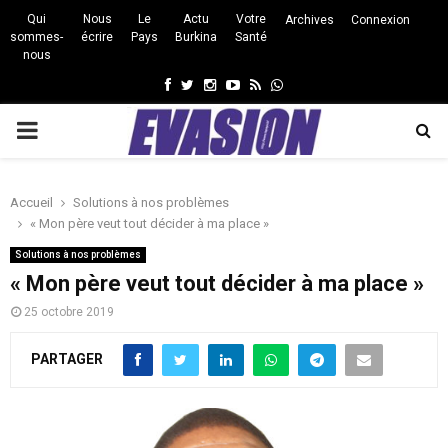
Qui
Nous
Le
Actu
Votre
Archives
Connexion
sommes-
écrire
Pays
Burkina
Santé
nous
Facebook
Twitter
Instagram
Youtube
Rss
Whatsapp
PRIMARY
MENU
Accueil
Solutions à nos problèmes
« Mon père veut tout décider à ma place »
Solutions à nos problèmes
« Mon père veut tout décider à ma place »
25 octobre 2019
PARTAGER