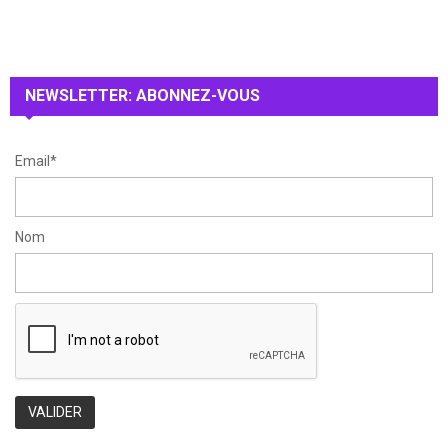
f
A
o
r
R
:
NEWSLETTER: ABONNEZ-VOUS
C
H
Email*
Nom