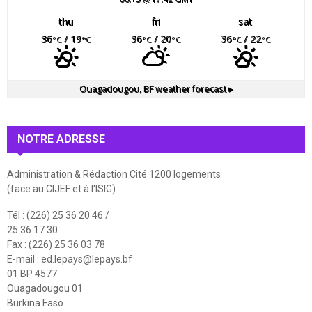
thu
fri
sat
36
/ 19
36
/ 20
36
/ 22
°C
°C
°C
°C
°C
°C
Ouagadougou, BF
weather forecast ▸
NOTRE ADRESSE
Administration & Rédaction Cité 1200 logements
(face au CIJEF et à l'ISIG)
Tél : (226) 25 36 20 46 /
25 36 17 30
Fax : (226) 25 36 03 78
E-mail :
ed.lepays@lepays.bf
01 BP 4577
Ouagadougou 01
Burkina Faso