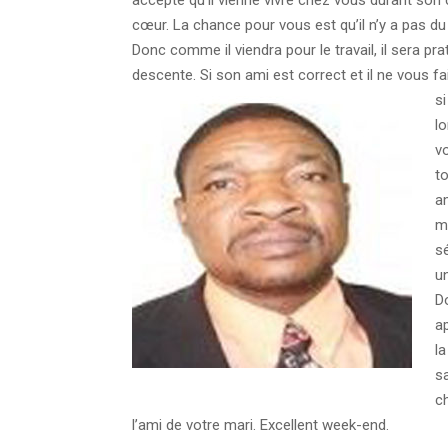
cœur. La chance pour vous est qu’il n’y a pas du
Donc comme il viendra pour le travail, il sera pr
descente. Si son ami est correct et il ne vous fa
si
lo
v
to
am
me
sé
un
D
ap
l
sa
c
l’ami de votre mari. Excellent week-end.