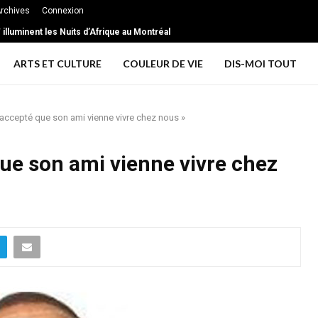
rchives
Connexion
illuminent les Nuits d’Afrique au Montréal
ARTS ET CULTURE
COULEUR DE VIE
DIS-MOI TOUT
 accepté que son ami vienne vivre chez nous »
ue son ami vienne vivre chez