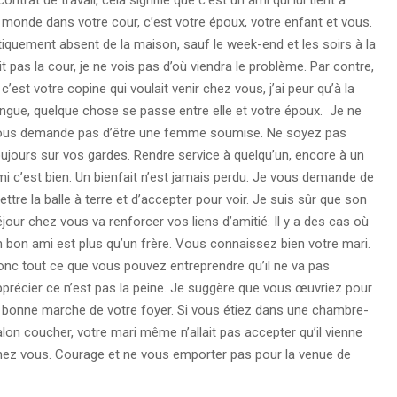
 monde dans votre cour, c’est votre époux, votre enfant et vous.
atiquement absent de la maison, sauf le week-end et les soirs à la
it pas la cour, je ne vois pas d’où viendra le problème.
Par contre,
 c’est votre copine qui voulait venir chez vous, j’ai peur qu’à la
ngue, quelque chose se passe entre elle et votre époux. Je ne
ous demande pas d’être une femme soumise. Ne soyez pas
ujours sur vos gardes. Rendre service à quelqu’un, encore à un
i c’est bien. Un bienfait n’est jamais perdu. Je vous demande de
ttre la balle à terre et d’accepter pour voir. Je suis sûr que son
jour chez vous va renforcer vos liens d’amitié. Il y a des cas où
 bon ami est plus qu’un frère. Vous connaissez bien votre mari.
onc tout ce que vous pouvez entreprendre qu’il ne va pas
précier ce n’est pas la peine. Je suggère que vous œuvriez pour
a bonne marche de votre foyer. Si vous étiez dans une chambre-
lon coucher, votre mari même n’allait pas accepter qu’il vienne
hez vous. Courage et ne vous emporter pas pour la venue de