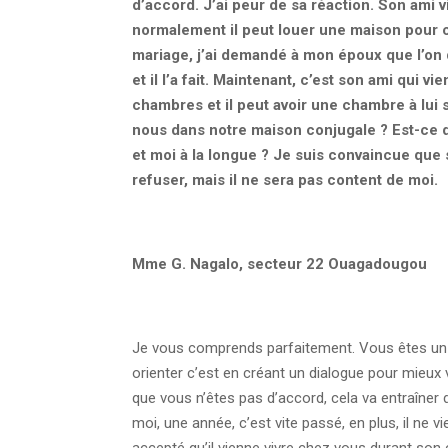
d’accord. J’ai peur de sa réaction. Son ami v
normalement il peut louer une maison pour c
mariage, j’ai demandé à mon époux que l’on d
et il l’a fait. Maintenant, c’est son ami qui 
chambres et il peut avoir une chambre à lui 
nous dans notre maison conjugale ? Est-ce 
et moi à la longue ? Je suis convaincue que 
refuser, mais il ne sera pas content de moi.
Mme G. Nagalo, secteur 22 Ouagadougou
Je vous comprends parfaitement. Vous êtes un j
orienter c’est en créant un dialogue pour mieux
que vous n’êtes pas d’accord, cela va entraîner d
moi, une année, c’est vite passé, en plus, il ne v
accepté qu’il vienne vivre chez vous durant son con