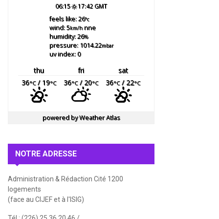
06:15
17:42 GMT
feels like: 26
°c
wind: 5
nne
km/h
humidity: 26
%
pressure: 1014.22
mbar
uv index: 0
thu
fri
sat
36
/ 19
36
/ 20
36
/ 22
°C
°C
°C
°C
°C
°C
powered by
Weather Atlas
NOTRE ADRESSE
Administration & Rédaction Cité 1200
logements
(face au CIJEF et à l'ISIG)
Tél : (226) 25 36 20 46 /