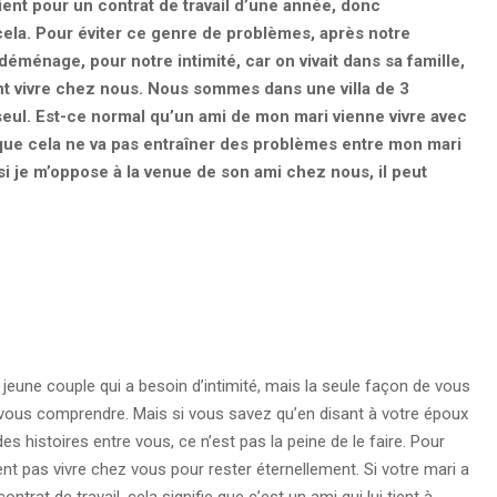
ient pour un contrat de travail d’une année, donc
ela. Pour éviter ce genre de problèmes, après notre
éménage, pour notre intimité, car on vivait dans sa famille,
vient vivre chez nous. Nous sommes dans une villa de 3
seul. Est-ce normal qu’un ami de mon mari vienne vivre avec
que cela ne va pas entraîner des problèmes entre mon mari
si je m’oppose à la venue de son ami chez nous, il peut
eune couple qui a besoin d’intimité, mais la seule façon de vous
 vous comprendre. Mais si vous savez qu’en disant à votre époux
es histoires entre vous, ce n’est pas la peine de le faire. Pour
ient pas vivre chez vous pour rester éternellement. Si votre mari a
trat de travail, cela signifie que c’est un ami qui lui tient à