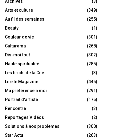
Archives
(3)
Arts et culture
(349)
Au fil des semaines
(255)
Beauty
(1)
Couleur de vie
(301)
Culturama
(268)
Dis-moi tout
(302)
Haute spiritualité
(285)
Les bruits de la Cité
(3)
Lire le Magazine
(445)
Ma préférence à moi
(291)
Portrait d'artiste
(175)
Rencontre
(3)
Reportages Vidéos
(2)
Solutions à nos problèmes
(300)
Star Actu
(263)