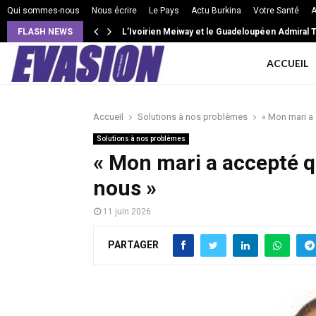
Qui sommes-nous
Nous écrire
Le Pays
Actu Burkina
Votre Santé
A
FLASH NEWS
L’Ivoirien Meiway et le Guadeloupéen Admiral T 
ACCUEIL
Accueil
Solutions à nos problèmes
« Mon mari a
Solutions à nos problèmes
« Mon mari a accepté q
nous »
11 juin 2026
PARTAGER