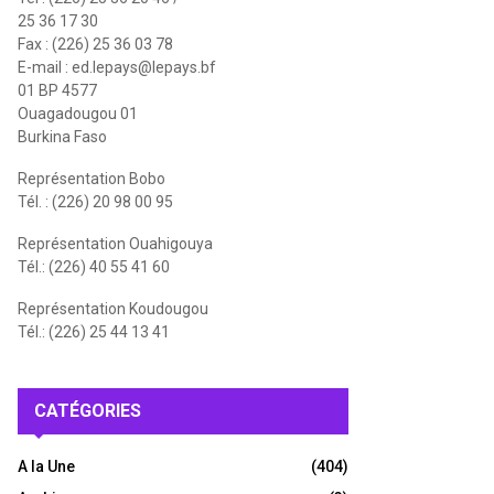
25 36 17 30
Fax : (226) 25 36 03 78
E-mail :
ed.lepays@lepays.bf
01 BP 4577
Ouagadougou 01
Burkina Faso
Représentation Bobo
Tél. : (226) 20 98 00 95
Représentation Ouahigouya
Tél.: (226) 40 55 41 60
Représentation Koudougou
Tél.: (226) 25 44 13 41
CATÉGORIES
A la Une
(404)