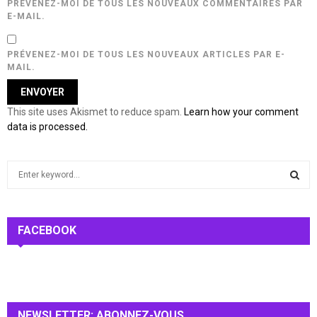
PRÉVENEZ-MOI DE TOUS LES NOUVEAUX COMMENTAIRES PAR
E-MAIL.
PRÉVENEZ-MOI DE TOUS LES NOUVEAUX ARTICLES PAR E-
MAIL.
This site uses Akismet to reduce spam.
Learn how your comment
data is processed.
S
e
a
S
r
c
FACEBOOK
E
h
f
A
o
r
R
:
NEWSLETTER: ABONNEZ-VOUS
C