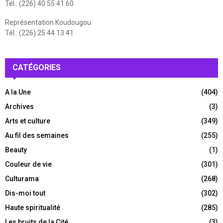
Tél.: (226) 40 55 41 60
Représentation Koudougou
Tél.: (226) 25 44 13 41
CATÉGORIES
A la Une
(404)
Archives
(3)
Arts et culture
(349)
Au fil des semaines
(255)
Beauty
(1)
Couleur de vie
(301)
Culturama
(268)
Dis-moi tout
(302)
Haute spiritualité
(285)
Les bruits de la Cité
(3)