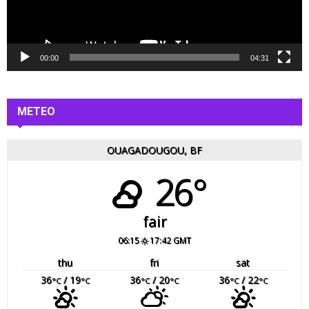
v
i
d
é
00:00
04:31
o
METEO
OUAGADOUGOU, BF
26°
fair
06:15
17:42 GMT
thu
fri
sat
36
/ 19
36
/ 20
36
/ 22
°C
°C
°C
°C
°C
°C