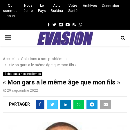
Qui
Nous
Le
Actu
Votre
Archives
Connexion
sommes-
écrire
Pays
Burkina
Santé
nous
Facebook
Twitter
Instagram
Youtube
Rss
Whatsapp
PRIMARY
MENU
Accueil
Solutions à nos problèmes
« Mon gars a le même âge que mon fils »
Solutions à nos problèmes
« Mon gars a le même âge que mon fils »
29 septembre 2022
PARTAGER