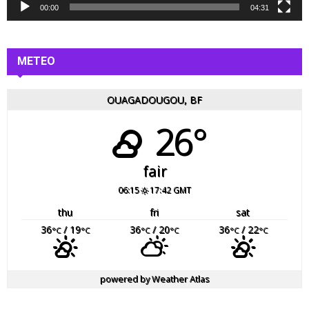
é
00:00
04:31
o
METEO
OUAGADOUGOU, BF
26°
fair
06:15
17:42 GMT
thu
fri
sat
36
/ 19
36
/ 20
36
/ 22
°C
°C
°C
°C
°C
°C
powered by
Weather Atlas