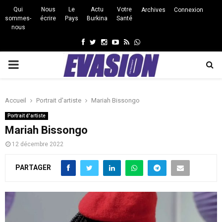
Qui
Nous
Le
Actu
Votre
Archives
Connexion
sommes-
écrire
Pays
Burkina
Santé
nous
Facebook
Twitter
Instagram
Youtube
Rss
Whatsapp
PRIMARY
MENU
Accueil
Portrait d'artiste
Mariah Bissongo
Portrait d'artiste
Mariah Bissongo
12 décembre 2022
PARTAGER