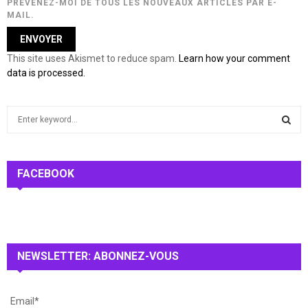
PRÉVENEZ-MOI DE TOUS LES NOUVEAUX ARTICLES PAR E-
MAIL.
This site uses Akismet to reduce spam.
Learn how your comment
data is processed.
S
e
a
S
r
c
FACEBOOK
E
h
f
A
o
r
R
:
NEWSLETTER: ABONNEZ-VOUS
C
H
Email*