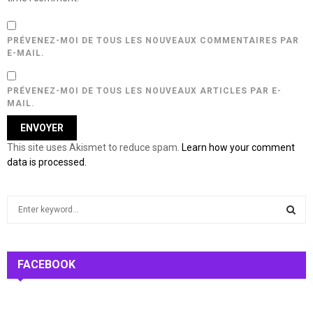
PRÉVENEZ-MOI DE TOUS LES NOUVEAUX COMMENTAIRES PAR
E-MAIL.
PRÉVENEZ-MOI DE TOUS LES NOUVEAUX ARTICLES PAR E-
MAIL.
This site uses Akismet to reduce spam.
Learn how your comment
data is processed.
S
e
a
S
r
c
FACEBOOK
E
h
f
A
o