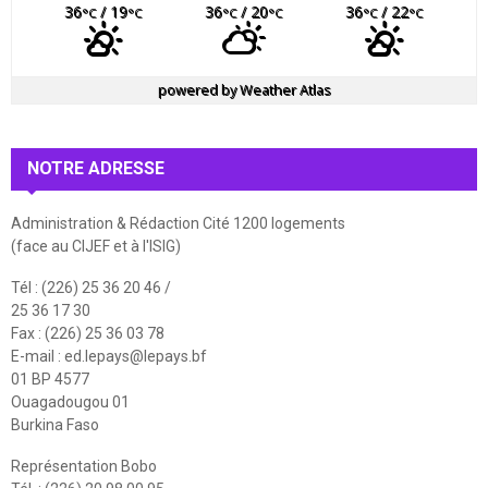
36
/ 19
36
/ 20
36
/ 22
°C
°C
°C
°C
°C
°C
powered by
Weather Atlas
NOTRE ADRESSE
Administration & Rédaction Cité 1200 logements
(face au CIJEF et à l'ISIG)
Tél : (226) 25 36 20 46 /
25 36 17 30
Fax : (226) 25 36 03 78
E-mail :
ed.lepays@lepays.bf
01 BP 4577
Ouagadougou 01
Burkina Faso
Représentation Bobo