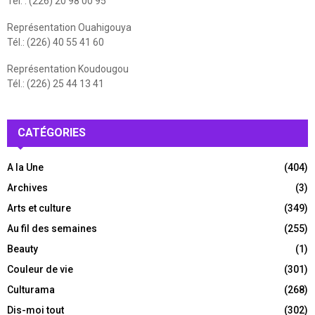
Tél. : (226) 20 98 00 95
Représentation Ouahigouya
Tél.: (226) 40 55 41 60
Représentation Koudougou
Tél.: (226) 25 44 13 41
CATÉGORIES
A la Une
(404)
Archives
(3)
Arts et culture
(349)
Au fil des semaines
(255)
Beauty
(1)
Couleur de vie
(301)
Culturama
(268)
Dis-moi tout
(302)