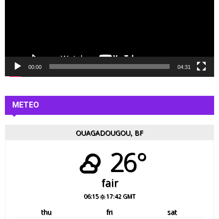
e
u
r
v
i
d
é
00:00
04:31
o
METEO
OUAGADOUGOU, BF
26°
fair
06:15
17:42 GMT
thu
fri
sat