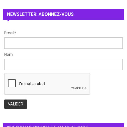
r
R
:
NEWSLETTER: ABONNEZ-VOUS
C
H
Email*
Nom