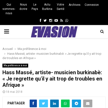
Qui
Nous
Le
Actu
Votre
Archives
Connexion
sommes-
écrire
Pays
Burkina
Santé
nous
Facebook
Twitter
Instagram
Youtube
Rss
Whatsapp
PRIMARY
MENU
Accueil
Ma préférence à moi
Hass Massé, artiste- musicien burkinabè: « Je regrette qu’il y ait trop
de troubles en Afrique »
Ma préférence à moi
Hass Massé, artiste- musicien burkinabè:
« Je regrette qu’il y ait trop de troubles en
Afrique »
18 mai 2018
PARTAGER