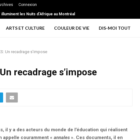
rchives
Connexion
illuminent les Nuits d’Afrique au Montréal
ARTS ET CULTURE
COULEUR DE VIE
DIS-MOI TOUT
: Un recadrage s’impose
n recadrage s’impose
 il y a des acteurs du monde de l’éducation qui réalisent
on appelle couramment «
annales
». Ces documents, il en