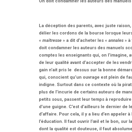
On doit condamner les auteurs des manuels 
La déception des parents, avec juste raison, 
délier les cordons de la bourse lorsque leurs
«
maîtresse
» a dit d’acheter les «
annales
» à 
doit condamner les auteurs des manuels scol
comptes les enseignants qui, on l’imagine, a
de leur qualité avant d’accepter de les vendre
gain n’ait pris le dessus sur la bonne démar
qui, conscient qu’un ouvrage est plein de fa
indigne. Surtout dans ce contexte où la pira
plus de l’incurie de certains auteurs de manue
petits sous, passent leur temps à reproduir
d’une guigne. C’est d’ailleurs le dernier de l
d’affaire. Pour cela, il y a lieu d’en appele
l’éducation. Il faut ouvrir l’œil et le bon, sur 
dont la qualité est douteuse, il faut absolument