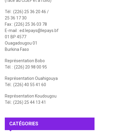
(face au CIJEF et à l'ISIG)
Tél : (226) 25 36 20 46 /
25 36 17 30
Fax : (226) 25 36 03 78
E-mail :
ed.lepays@lepays.bf
01 BP 4577
Ouagadougou 01
Burkina Faso
Représentation Bobo
Tél. : (226) 20 98 00 95
Représentation Ouahigouya
Tél.: (226) 40 55 41 60
Représentation Koudougou
Tél.: (226) 25 44 13 41
CATÉGORIES