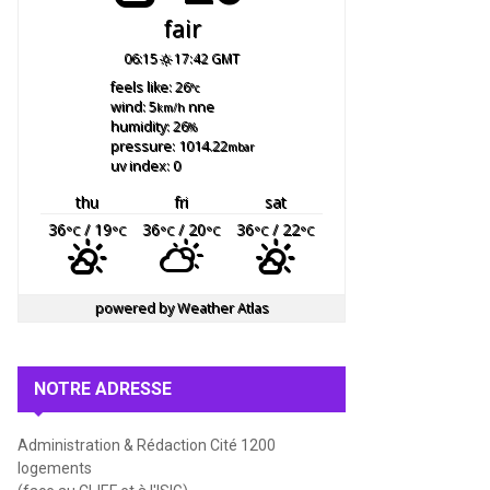
fair
06:15
17:42 GMT
feels like: 26
°c
wind: 5
nne
km/h
humidity: 26
%
pressure: 1014.22
mbar
uv index: 0
thu
fri
sat
36
/ 19
36
/ 20
36
/ 22
°C
°C
°C
°C
°C
°C
powered by
Weather Atlas
NOTRE ADRESSE
Administration & Rédaction Cité 1200
logements