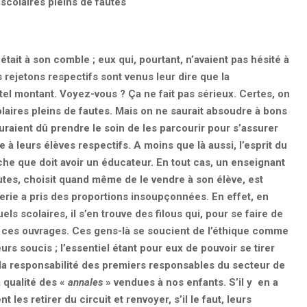
scolaires pleins de fautes
était à son comble ; eux qui, pourtant, n’avaient pas hésité à
 rejetons respectifs sont venus leur dire que la
tel montant. Voyez-vous ? Ça ne fait pas sérieux. Certes, on
aires pleins de fautes. Mais on ne saurait absoudre à bons
uraient dû prendre le soin de les parcourir pour s’assurer
 à leurs élèves respectifs. A moins que là aussi, l’esprit du
che que doit avoir un éducateur. En tout cas, un enseignant
utes, choisit quand même de le vendre à son élève, est
terie a pris des proportions insoupçonnées. En effet, en
ls scolaires, il s’en trouve des filous qui, pour se faire de
e ces ouvrages. Ces gens-là se soucient de l’éthique comme
eurs soucis ; l’essentiel étant pour eux de pouvoir se tirer
r à la responsabilité des premiers responsables du secteur de
la qualité des «
annales
» vendues à nos enfants. S’il y en a
 les retirer du circuit et renvoyer, s’il le faut, leurs