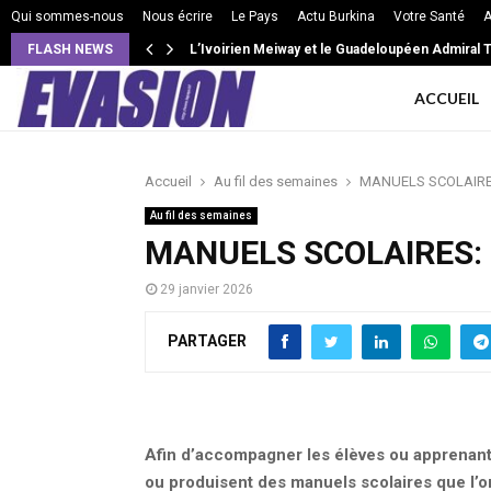
Qui sommes-nous
Nous écrire
Le Pays
Actu Burkina
Votre Santé
A
FLASH NEWS
L’Ivoirien Meiway et le Guadeloupéen Admiral T 
ACCUEIL
Accueil
Au fil des semaines
MANUELS SCOLAIRES
Au fil des semaines
MANUELS SCOLAIRES: U
29 janvier 2026
PARTAGER
Afin d’accompagner les élèves ou apprenants,
ou produisent des manuels scolaires que l’