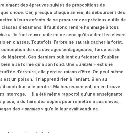
néralement des épreuves suivies de propositions de
elque chose. Car, presque chaque année, ils déboursent des
ttre à leurs enfants de se procurer ces précieux outils de
en classes d’examens. Il faut donc rendre hommage à tous
ales
». Ils font œuvre utile en ce sens qu’ils aident les élèves
is en classes. Toutefois, l’arbre ne saurait cacher la forêt.
 la conception de ces ouvrages pédagogiques, force est de
e de légèreté. Ces derniers oublient ou feignent d’oublier
si bien à sa forme qu’à son fond. Une «
annale
» est une
 truffée d’erreurs, elle perd sa raison d’être. On peut même
est un poison. Il n’apprend rien à l’enfant. Bien au
qu’il contribue à le perdre. Malheureusement, on en trouve
teurs interroge. Il a été même rapporté qu’une enseignante
a place, a dû faire des copies pour remettre à ses élèves,
 pages des
« annales
» qu’elle leur avait vendues.