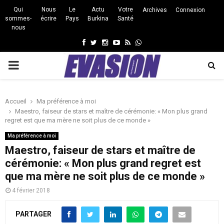
Qui
Nous
Le
Actu
Votre
Archives
Connexion
sommes-
écrire
Pays
Burkina
Santé
nous
Facebook
Twitter
Instagram
Youtube
Rss
Whatsapp
PRIMARY
MENU
Accueil
Ma préférence à moi
Maestro, faiseur de stars et maître de cérémonie: « Mon plus grand
regret est que ma mère ne soit plus de ce monde »
Ma préférence à moi
Maestro, faiseur de stars et maître de
cérémonie: « Mon plus grand regret est
que ma mère ne soit plus de ce monde »
4 février 2018
PARTAGER