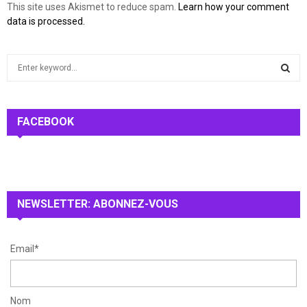
This site uses Akismet to reduce spam.
Learn how your comment
data is processed.
S
e
a
S
r
c
FACEBOOK
E
h
f
A
o
r
R
:
NEWSLETTER: ABONNEZ-VOUS
C
H
Email*
Nom