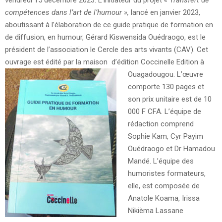
vendredi 15 décembre 2023. L’initiateur du projet
« Transfert de
compétences dans l’art de l’humour »,
lancé en janvier 2023,
aboutissant à l’élaboration de ce guide pratique de formation en
de diffusion, en humour, Gérard Kiswensida Ouédraogo, est le
président de l’association le Cercle des arts vivants (CAV). Cet
ouvrage est édité par la maison d’édition Coccinelle Edition à
Ouagadougou.
L’œuvre
comporte 130 pages et
son prix unitaire est de 10
000 F CFA.
L’équipe de
rédaction comprend
Sophie Kam, Cyr Payim
Ouédraogo et Dr Hamadou
Mandé. L’équipe des
humoristes formateurs,
elle, est composée de
Anatole Koama, Irissa
Nikièma Lassane