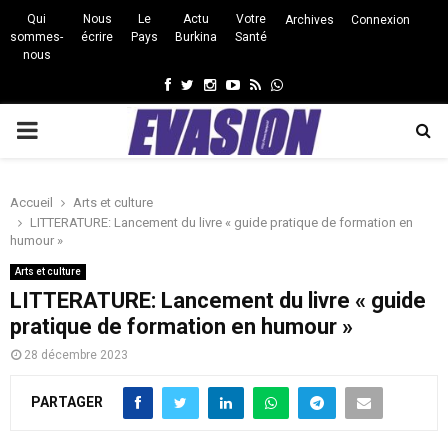
Qui
Nous
Le
Actu
Votre
Archives
Connexion
sommes-
écrire
Pays
Burkina
Santé
nous
Facebook
Twitter
Instagram
Youtube
Rss
Whatsapp
PRIMARY
MENU
Accueil
Arts et culture
LITTERATURE: Lancement du livre « guide pratique de formation en
humour »
Arts et culture
LITTERATURE: Lancement du livre « guide
pratique de formation en humour »
28 décembre 2023
PARTAGER