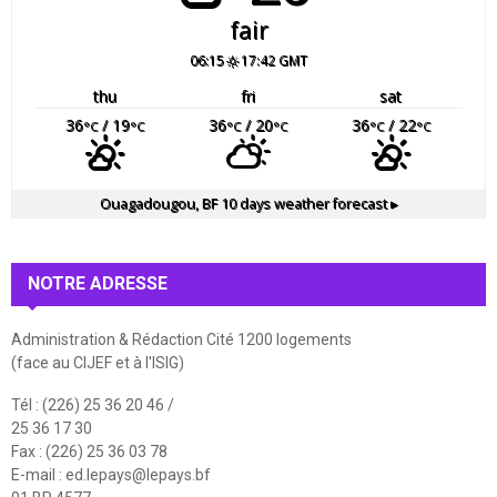
fair
06:15
17:42 GMT
thu
fri
sat
36
/ 19
36
/ 20
36
/ 22
°C
°C
°C
°C
°C
°C
Ouagadougou, BF
10 days weather forecast ▸
NOTRE ADRESSE
Administration & Rédaction Cité 1200 logements
(face au CIJEF et à l'ISIG)
Tél : (226) 25 36 20 46 /
25 36 17 30
Fax : (226) 25 36 03 78
E-mail :
ed.lepays@lepays.bf