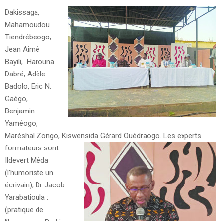
Dakissaga,
Mahamoudou
Tiendrébeogo,
Jean Aimé
Bayili, Harouna
Dabré, Adèle
Badolo, Eric N.
Gaégo,
Benjamin
Yaméogo,
Maréshal Zongo, Kiswensida Gérard Ouédraogo.
Les experts
formateurs sont
Ildevert Méda
(l’humoriste un
écrivain), Dr Jacob
Yarabatioula :
(pratique de