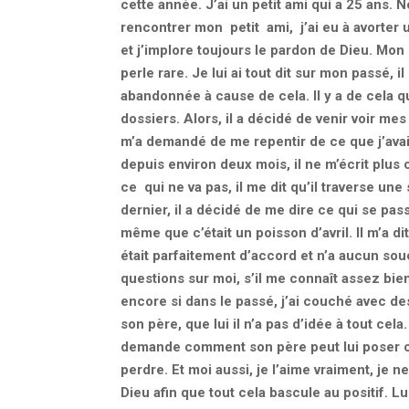
cette année. J’ai un petit ami qui a 25 ans.
rencontrer mon petit ami, j’ai eu à avorter un
et j’implore toujours le pardon de Dieu. Mon 
perle rare. Je lui ai tout dit sur mon passé, 
abandonnée à cause de cela. Il y a de cela q
dossiers. Alors, il a décidé de venir voir mes
m’a demandé de me repentir de ce que j’avais
depuis environ deux mois, il ne m’écrit plu
ce qui ne va pas, il me dit qu’il traverse une
dernier, il a décidé de me dire ce qui se pass
même que c’était un poisson d’avril. Il m’a di
était parfaitement d’accord et n’a aucun souc
questions sur moi, s’il me connaît assez bie
encore si dans le passé, j’ai couché avec de
son père, que lui il n’a pas d’idée à tout cel
demande comment son père peut lui poser ce
perdre. Et moi aussi, je l’aime vraiment, je ne
Dieu afin que tout cela bascule au positif. L