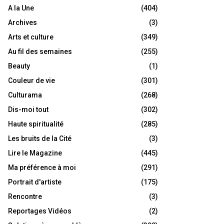
A la Une
(404)
Archives
(3)
Arts et culture
(349)
Au fil des semaines
(255)
Beauty
(1)
Couleur de vie
(301)
Culturama
(268)
Dis-moi tout
(302)
Haute spiritualité
(285)
Les bruits de la Cité
(3)
Lire le Magazine
(445)
Ma préférence à moi
(291)
Portrait d'artiste
(175)
Rencontre
(3)
Reportages Vidéos
(2)