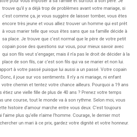
attre pour vous imposer à sa famille et surtout à son père.
Je
trouve qu’il y a déjà trop de problèmes avant votre mariage, si
c’est comme ça, je vous suggère de laisser tomber, vous êtes
encore très jeune et vous alliez trouver un homme qui est prêt
à vous marier telle que vous êtes sans que sa famille décide à
sa place. Je trouve que c’est normal que le père de votre petit
copain pose des questions sur vous, pour mieux savoir avec
qui son fils veut s’engager, mais il n’a pas le droit de décider à la
place de son fils, car c’est son fils qui va se marier et non lui.
rapport à votre passé puisque lui aussi a un passé. Votre copain
onc, il joue sur vos sentiments. Il n’y a ni mariage, ni enfant
ez votre chemin et tentez votre chance ailleurs. Pourquoi a 19 ans
étiez une vielle fille de plus de 40 ans ? Prenez votre temps
 pas une course, tout le monde va à son rythme. Selon moi, vous
te histoire d’amour marche entre vous deux. C’est toujours
’aime plus qu’elle n’aime l’homme. Courage, le dernier mot
 chercher un mari à ce prix, gardez votre dignité et votre honneur.