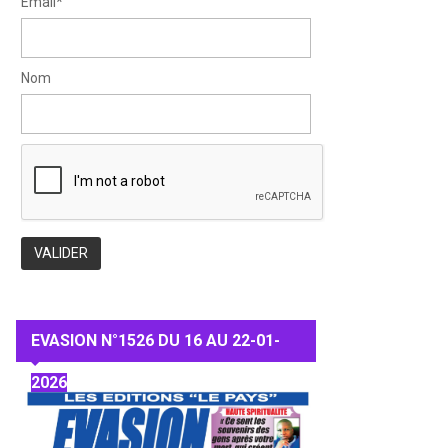
Email*
Nom
EVASION N°1526 DU 16 AU 22-01-
2026