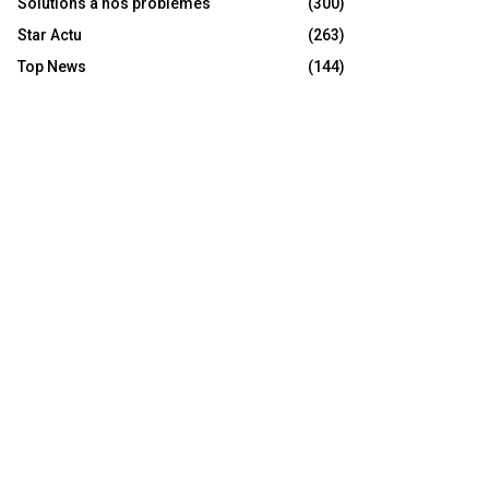
Solutions à nos problèmes
(300)
Star Actu
(263)
Top News
(144)