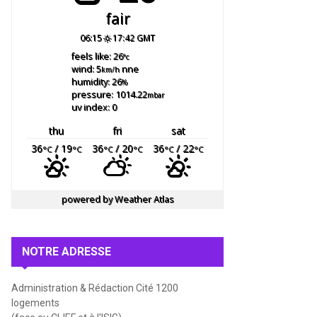
fair
06:15
17:42 GMT
feels like: 26
°c
wind: 5
nne
km/h
humidity: 26
%
pressure: 1014.22
mbar
uv index: 0
thu
fri
sat
36
/ 19
36
/ 20
36
/ 22
°C
°C
°C
°C
°C
°C
powered by
Weather Atlas
NOTRE ADRESSE
Administration & Rédaction Cité 1200
logements