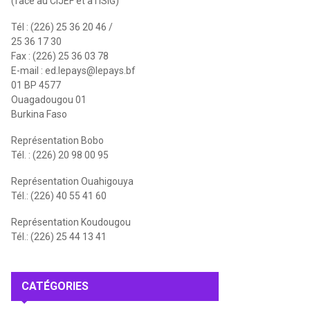
(face au CIJEF et à l'ISIG)
Tél : (226) 25 36 20 46 /
25 36 17 30
Fax : (226) 25 36 03 78
E-mail :
ed.lepays@lepays.bf
01 BP 4577
Ouagadougou 01
Burkina Faso
Représentation Bobo
Tél. : (226) 20 98 00 95
Représentation Ouahigouya
Tél.: (226) 40 55 41 60
Représentation Koudougou
Tél.: (226) 25 44 13 41
CATÉGORIES