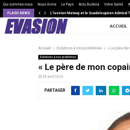
Qui sommes-nous
Nous écrire
Le Pays
Actu Burkina
Votre Santé
A
FLASH NEWS
L’Ivoirien Meiway et le Guadeloupéen Admiral T 
ACCUEIL
Accueil
Solutions à nos problèmes
« Le père de 
Solutions à nos problèmes
« Le père de mon copain
28 avril 2024
PARTAGER