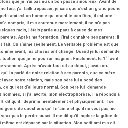
 Notons que je n’ai pas eu un bon passé amoureux. Avant de
e fois, j’ai failli trépasser, je sais que c’est un grand péché
petit ami est un homme qui craint le bon Dieu, il est une
il m’a compris, il m’a soutenue moralement, il ne m’a pas
uelques mois, j’étais partie au pays à cause de mes
 parents. Après ma formation, j’irai connaître ses parents. Il
 fait. On s’aime réellement. Le véritable problème est que
s comme avant, les choses ont changé. Quand je lui demande
er
 situation que je ne pourrai imaginer. Finalement, le 1
avril
e vraiment. Après m’avoir tout dit au début, j’avais cru
t qu’il a parlé de notre relation à ses parents, que sa mère
i avec notre relation, mais son père lui a posé des
n, ce qui est d’ailleurs normal. Son père lui demande
s hommes, si j’ai avorté, mon électrophorèse, il a répondu à
a. Il dit qu’il déprime mentalement et physiquement. Il se
 genre de questions qu’il m’aime et qu’il ne veut pas me
 veux pas le perdre aussi. Il me dit qu’il implore la grâce de
ui même est dépassé par la situation. Mon petit ami m’a dit