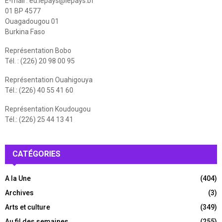
E-mail :
ed.lepays@lepays.bf
01 BP 4577
Ouagadougou 01
Burkina Faso
Représentation Bobo
Tél. : (226) 20 98 00 95
Représentation Ouahigouya
Tél.: (226) 40 55 41 60
Représentation Koudougou
Tél.: (226) 25 44 13 41
CATÉGORIES
A la Une
(404)
Archives
(3)
Arts et culture
(349)
Au fil des semaines
(255)