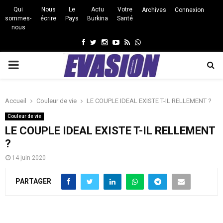
Qui
Nous
Le
Actu
Votre
Archives
Connexion
sommes-
écrire
Pays
Burkina
Santé
nous
Facebook
Twitter
Instagram
Youtube
Rss
Whatsapp
PRIMARY
MENU
Accueil
Couleur de vie
LE COUPLE IDEAL EXISTE T-IL RELLEMENT ?
Couleur de vie
LE COUPLE IDEAL EXISTE T-IL RELLEMENT
?
14 juin 2020
PARTAGER