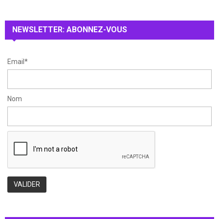
r
R
:
NEWSLETTER: ABONNEZ-VOUS
C
H
Email*
Nom