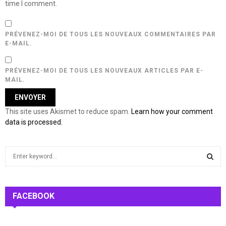
time I comment.
PRÉVENEZ-MOI DE TOUS LES NOUVEAUX COMMENTAIRES PAR
E-MAIL.
PRÉVENEZ-MOI DE TOUS LES NOUVEAUX ARTICLES PAR E-
MAIL.
This site uses Akismet to reduce spam.
Learn how your comment
data is processed.
S
e
a
S
r
c
FACEBOOK
E
h
f
A
o