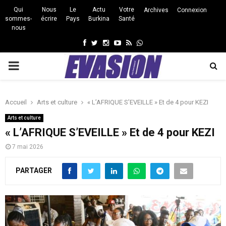
Qui
Nous
Le
Actu
Votre
Archives
Connexion
sommes-
écrire
Pays
Burkina
Santé
nous
Facebook
Twitter
Instagram
Youtube
Rss
Whatsapp
PRIMARY
MENU
Accueil
Arts et culture
« L’AFRIQUE S’EVEILLE » Et de 4 pour KEZI
Arts et culture
« L’AFRIQUE S’EVEILLE » Et de 4 pour KEZI
7 mai 2026
PARTAGER