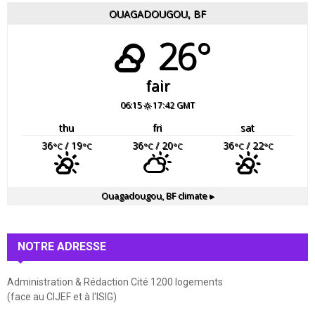
OUAGADOUGOU, BF
26°
fair
06:15
17:42 GMT
thu
fri
sat
36
/ 19
36
/ 20
36
/ 22
°C
°C
°C
°C
°C
°C
Ouagadougou, BF
climate ▸
NOTRE ADRESSE
Administration & Rédaction Cité 1200 logements
(face au CIJEF et à l'ISIG)