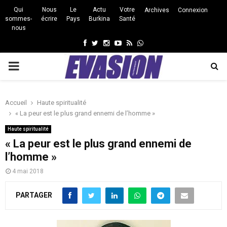
Qui
Nous
Le
Actu
Votre
Archives
Connexion
sommes-
écrire
Pays
Burkina
Santé
nous
Facebook
Twitter
Instagram
Youtube
Rss
Whatsapp
PRIMARY
MENU
Accueil
Haute spiritualité
« La peur est le plus grand ennemi de l’homme »
Haute spiritualité
« La peur est le plus grand ennemi de
l’homme »
4 mai 2018
PARTAGER