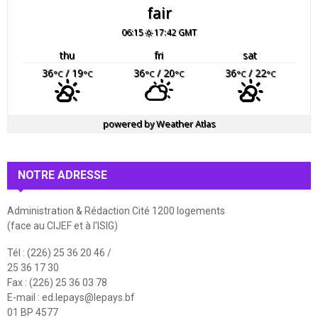
fair
06:15
17:42 GMT
thu
fri
sat
36
/ 19
36
/ 20
36
/ 22
°C
°C
°C
°C
°C
°C
powered by
Weather Atlas
NOTRE ADRESSE
Administration & Rédaction Cité 1200 logements
(face au CIJEF et à l'ISIG)
Tél : (226) 25 36 20 46 /
25 36 17 30
Fax : (226) 25 36 03 78
E-mail :
ed.lepays@lepays.bf
01 BP 4577