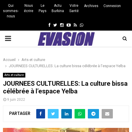
Qui
Nous
Le
Actu
Votre
Archives
Connexion
sommes-
écrire
Pays
Burkina
Santé
nous
Facebook
Twitter
Instagram
Youtube
Rss
Whatsapp
PRIMARY
MENU
Accueil
Arts et culture
JOURNEES CULTURELLES: La culture bissa célébrée à l’espace Yelba
Arts et culture
JOURNEES CULTURELLES: La culture bissa
célébrée à l’espace Yelba
9 juin 2022
PARTAGER