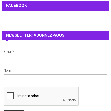
c
FACEBOOK
E
h
f
A
o
r
R
:
NEWSLETTER: ABONNEZ-VOUS
C
H
Email*
Nom