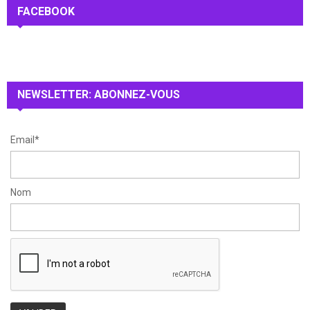
c
FACEBOOK
E
h
f
A
o
r
R
:
NEWSLETTER: ABONNEZ-VOUS
C
H
Email*
Nom