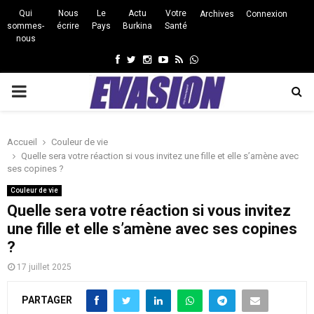
Qui
Nous
Le
Actu
Votre
Archives
Connexion
sommes-
écrire
Pays
Burkina
Santé
nous
Facebook
Twitter
Instagram
Youtube
Rss
Whatsapp
PRIMARY
MENU
Accueil
Couleur de vie
Quelle sera votre réaction si vous invitez une fille et elle s’amène avec
ses copines ?
Couleur de vie
Quelle sera votre réaction si vous invitez
une fille et elle s’amène avec ses copines
?
17 juillet 2025
PARTAGER