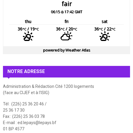
fair
06:15
17:42 GMT
thu
fri
sat
36
/ 19
36
/ 20
36
/ 22
°C
°C
°C
°C
°C
°C
powered by
Weather Atlas
NOTRE ADRESSE
Administration & Rédaction Cité 1200 logements
(face au CIJEF et à l'ISIG)
Tél : (226) 25 36 20 46 /
25 36 17 30
Fax : (226) 25 36 03 78
E-mail :
ed.lepays@lepays.bf
01 BP 4577