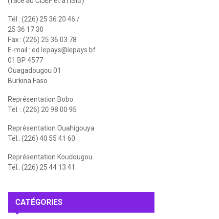
(face au CIJEF et à l'ISIG)
Tél : (226) 25 36 20 46 /
25 36 17 30
Fax : (226) 25 36 03 78
E-mail :
ed.lepays@lepays.bf
01 BP 4577
Ouagadougou 01
Burkina Faso
Représentation Bobo
Tél. : (226) 20 98 00 95
Représentation Ouahigouya
Tél.: (226) 40 55 41 60
Représentation Koudougou
Tél.: (226) 25 44 13 41
CATÉGORIES