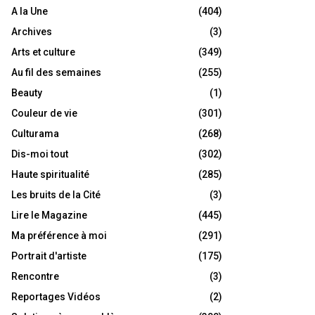
A la Une
(404)
Archives
(3)
Arts et culture
(349)
Au fil des semaines
(255)
Beauty
(1)
Couleur de vie
(301)
Culturama
(268)
Dis-moi tout
(302)
Haute spiritualité
(285)
Les bruits de la Cité
(3)
Lire le Magazine
(445)
Ma préférence à moi
(291)
Portrait d'artiste
(175)
Rencontre
(3)
Reportages Vidéos
(2)