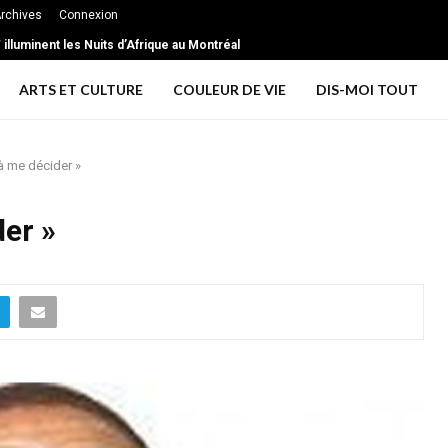
rchives
Connexion
 illuminent les Nuits d’Afrique au Montréal
 extrême … les signes d’une relation toxique
ARTS ET CULTURE
COULEUR DE VIE
DIS-MOI TOUT
 à me décider »
der »