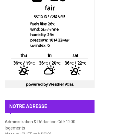
fair
06:15
17:42 GMT
feels like: 26
°c
wind: 5
nne
km/h
humidity: 26
%
pressure: 1014.22
mbar
uv index: 0
thu
fri
sat
36
/ 19
36
/ 20
36
/ 22
°C
°C
°C
°C
°C
°C
powered by
Weather Atlas
NOTRE ADRESSE
Administration & Rédaction Cité 1200
logements