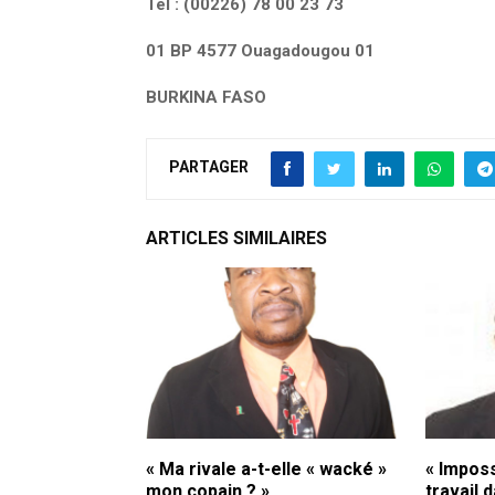
Tél : (00226) 78 00 23 73
01 BP 4577 Ouagadougou 01
BURKINA FASO
PARTAGER
ARTICLES SIMILAIRES
« Ma rivale a-t-elle « wacké »
« Imposs
mon copain ? »
travail 