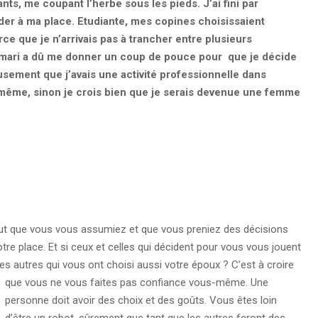
nts, me coupant l’herbe sous les pieds. J’ai fini par
cider à ma place. Etudiante, mes copines choisissaient
ce que je n’arrivais pas à trancher entre plusieurs
 mari a dû me donner un coup de pouce pour que je décide
sement que j’avais une activité professionnelle dans
-même, sinon je crois bien que je serais devenue une femme
aut que vous vous assumiez et que vous preniez des décisions
tre place. Et si ceux et celles qui décident pour vous vous jouent
s autres qui vous ont choisi aussi votre époux ? C’est à croire
que vous ne vous faites pas confiance vous-même.
Une
personne doit avoir des choix et des goûts. Vous êtes loin
d’être un robot, sûrement que tant que les autres feront des