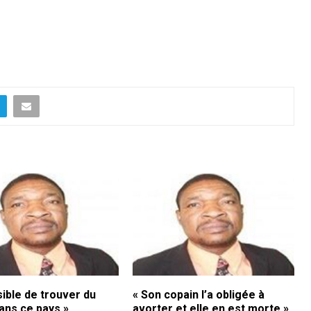
ible de trouver du
« Son copain l’a obligée à
dans ce pays »
avorter et elle en est morte »