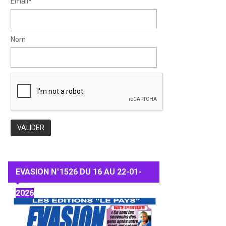
Email*
Nom
EVASION N°1526 DU 16 AU 22-01-
2026