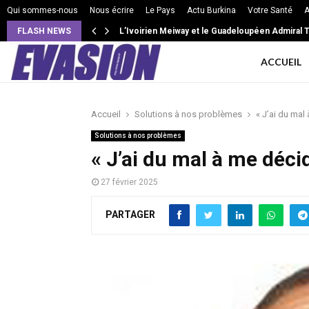
Qui sommes-nous
Nous écrire
Le Pays
Actu Burkina
Votre Santé
A
FLASH NEWS
L’Ivoirien Meiway et le Guadeloupéen Admiral T
VIE DE COUPLE: Intensité, isolement, jalousie
ACCUEIL
Accueil
Solutions à nos problèmes
« J’ai du mal
Solutions à nos problèmes
« J’ai du mal à me déci
27 février 2025
PARTAGER