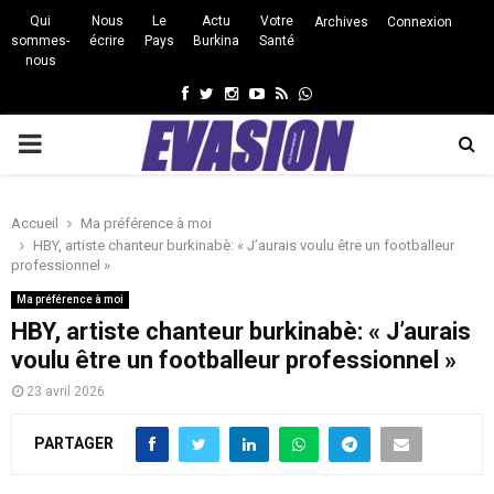
Qui
Nous
Le
Actu
Votre
Archives
Connexion
sommes-
écrire
Pays
Burkina
Santé
nous
Facebook
Twitter
Instagram
Youtube
Rss
Whatsapp
PRIMARY
MENU
Accueil
Ma préférence à moi
HBY, artiste chanteur burkinabè: « J’aurais voulu être un footballeur
professionnel »
Ma préférence à moi
HBY, artiste chanteur burkinabè: « J’aurais
voulu être un footballeur professionnel »
23 avril 2026
PARTAGER