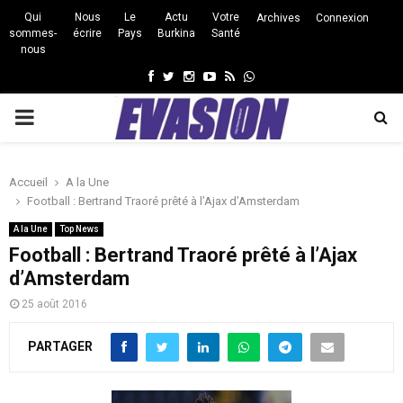
Qui
Nous
Le
Actu
Votre
Archives
Connexion
sommes-
écrire
Pays
Burkina
Santé
nous
Facebook
Twitter
Instagram
Youtube
Rss
Whatsapp
PRIMARY
MENU
Accueil
A la Une
Football : Bertrand Traoré prêté à l’Ajax d’Amsterdam
A la Une
Top News
Football : Bertrand Traoré prêté à l’Ajax
d’Amsterdam
25 août 2016
PARTAGER