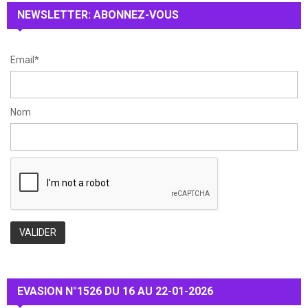
:
NEWSLETTER: ABONNEZ-VOUS
C
H
Email*
Nom
EVASION N°1526 DU 16 AU 22-01-2026