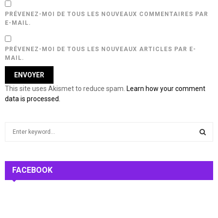
PRÉVENEZ-MOI DE TOUS LES NOUVEAUX COMMENTAIRES PAR
E-MAIL.
PRÉVENEZ-MOI DE TOUS LES NOUVEAUX ARTICLES PAR E-
MAIL.
This site uses Akismet to reduce spam.
Learn how your comment
data is processed.
S
e
a
S
r
c
FACEBOOK
E
h
f
A
o
r
R