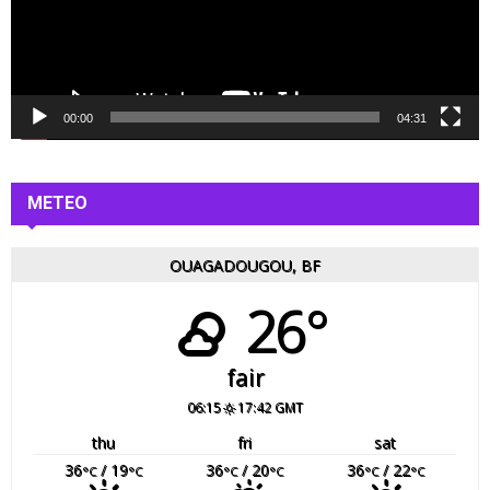
u
r
v
i
d
é
00:00
04:31
o
METEO
OUAGADOUGOU, BF
26°
fair
06:15
17:42 GMT
thu
fri
sat
36
/ 19
36
/ 20
36
/ 22
°C
°C
°C
°C
°C
°C