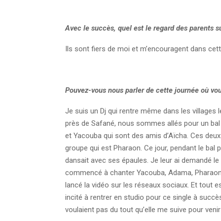
Avec le succès, quel est le regard des parents su
Ils sont fiers de moi et m’encouragent dans cette
Pouvez-vous nous parler de cette journée où vou
Je suis un Dj qui rentre même dans les villages l
près de Safané, nous sommes allés pour un bal pou
et Yacouba qui sont des amis d’Aïcha. Ces deux a
groupe qui est Pharaon. Ce jour, pendant le bal p
dansait avec ses épaules. Je leur ai demandé le nom
commencé à chanter Yacouba, Adama, Pharaon, A
lancé la vidéo sur les réseaux sociaux. Et tout e
incité à rentrer en studio pour ce single à succès
voulaient pas du tout qu’elle me suive pour ven