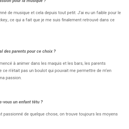
passion pour la musique
?
né de musique et cela depuis tout petit. J’ai eu un faible pour le
key., ce qui a fait que je me suis finalement retrouvé dans ce
al des parents pour ce choix ?
mmencé à animer dans les maquis et les bars, les parents
que ce n’était pas un boulot qui pouvait me permettre de m’en
 ma passion.
s-vous un enfant têtu ?
 est passionné de quelque chose, on trouve toujours les moyens