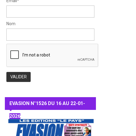
Email*
Nom
EVASION N°1526 DU 16 AU 22-01-
2026