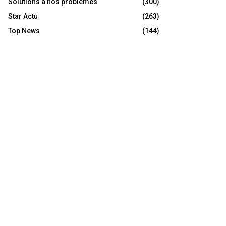
Solutions à nos problèmes
(300)
Star Actu
(263)
Top News
(144)