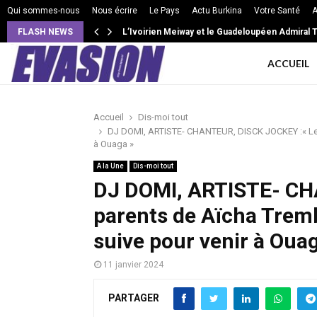
Qui sommes-nous
Nous écrire
Le Pays
Actu Burkina
Votre Santé
A
FLASH NEWS
VIE DE COUPLE: Intensité, isolement, jalousie e
L’Ivoirien Meiway et le Guadeloupéen Admiral
ACCUEIL
Accueil
Dis-moi tout
DJ DOMI, ARTISTE- CHANTEUR, DISCK JOCKEY :« Les p
à Ouaga »
A la Une
Dis-moi tout
DJ DOMI, ARTISTE- CH
parents de Aïcha Tremb
suive pour venir à Oua
11 janvier 2024
PARTAGER