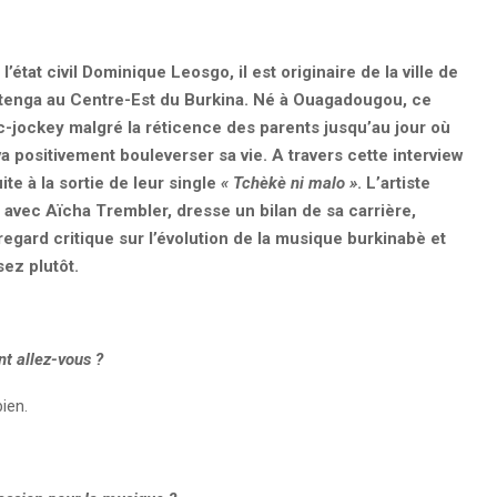
’état civil Dominique Leosgo, il est originaire de la ville de
ritenga au Centre-Est du Burkina. Né à Ouagadougou, ce
jockey malgré la réticence des parents jusqu’au jour où
a positivement bouleverser sa vie. A travers cette interview
te à la sortie de leur single
«
Tchèkè ni malo
»
. L’artiste
 avec Aïcha Trembler, dresse un bilan de sa carrière,
regard critique sur l’évolution de la musique burkinabè et
sez plutôt.
 allez-vous
?
ien.