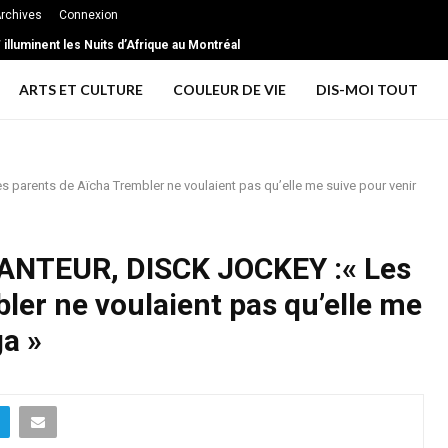
rchives
Connexion
xtrême … les signes d’une relation toxique
 T illuminent les Nuits d’Afrique au Montréal
ARTS ET CULTURE
COULEUR DE VIE
DIS-MOI TOUT
arents de Aïcha Trembler ne voulaient pas qu’elle me suive pour venir
ANTEUR, DISCK JOCKEY :« Les
ler ne voulaient pas qu’elle me
ga »