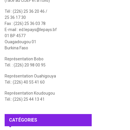
(face au CIJEF et à l'ISIG)
Tél : (226) 25 36 20 46 /
25 36 17 30
Fax : (226) 25 36 03 78
E-mail :
ed.lepays@lepays.bf
01 BP 4577
Ouagadougou 01
Burkina Faso
Représentation Bobo
Tél. : (226) 20 98 00 95
Représentation Ouahigouya
Tél.: (226) 40 55 41 60
Représentation Koudougou
Tél.: (226) 25 44 13 41
CATÉGORIES