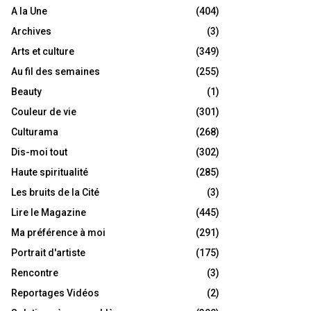
A la Une
(404)
Archives
(3)
Arts et culture
(349)
Au fil des semaines
(255)
Beauty
(1)
Couleur de vie
(301)
Culturama
(268)
Dis-moi tout
(302)
Haute spiritualité
(285)
Les bruits de la Cité
(3)
Lire le Magazine
(445)
Ma préférence à moi
(291)
Portrait d'artiste
(175)
Rencontre
(3)
Reportages Vidéos
(2)