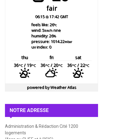
fair
06:15
17:42 GMT
feels like: 26
°c
wind: 5
nne
km/h
humidity: 26
%
pressure: 1014.22
mbar
uv index: 0
thu
fri
sat
36
/ 19
36
/ 20
36
/ 22
°C
°C
°C
°C
°C
°C
powered by
Weather Atlas
NOTRE ADRESSE
Administration & Rédaction Cité 1200
logements