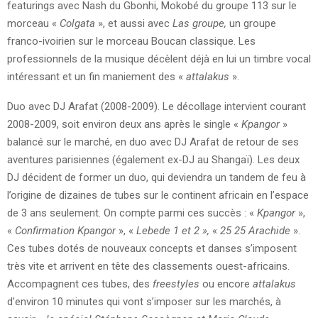
featurings avec Nash du Gbonhi, Mokobé du groupe 113 sur le
morceau «
Colgata
», et aussi avec
Las groupe,
un groupe
franco-ivoirien sur le morceau Boucan classique. Les
professionnels de la musique décèlent déjà en lui un timbre vocal
intéressant et un fin maniement des «
attalakus
».
Duo avec DJ Arafat (2008-2009). Le décollage intervient courant
2008-2009, soit environ deux ans après le single «
Kpangor
»
balancé sur le marché, en duo avec DJ Arafat de retour de ses
aventures parisiennes (également ex-DJ au Shangaï). Les deux
DJ décident de former un duo, qui deviendra un tandem de feu à
l’origine de dizaines de tubes sur le continent africain en l’espace
de 3 ans seulement. On compte parmi ces succès : «
Kpangor
»,
«
Confirmation Kpangor
», «
Lebede 1 et 2 »,
«
25 25 Arachide
».
Ces tubes dotés de nouveaux concepts et danses s’imposent
très vite et arrivent en tête des classements ouest-africains.
Accompagnent ces tubes, des
freestyles
ou encore
attalakus
d’environ 10 minutes qui vont s’imposer sur les marchés, à