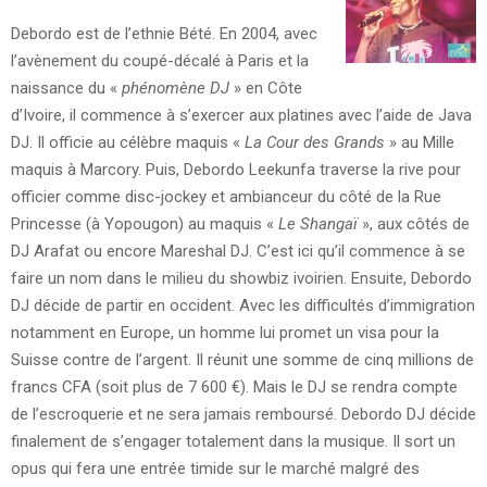
Debordo est de l’ethnie Bété. En 2004, avec
l’avènement du coupé-décalé à Paris et la
naissance du «
phénomène DJ
» en Côte
d’Ivoire, il commence à s’exercer aux platines avec l’aide de Java
DJ. Il officie au célèbre maquis «
La Cour des Grands
» au Mille
maquis à Marcory. Puis, Debordo Leekunfa traverse la rive pour
officier comme disc-jockey et ambianceur du côté de la Rue
Princesse (à Yopougon) au maquis «
Le Shangaï
», aux côtés de
DJ Arafat ou encore Mareshal DJ. C’est ici qu’il commence à se
faire un nom dans le milieu du showbiz ivoirien. Ensuite, Debordo
DJ décide de partir en occident. Avec les difficultés d’immigration
notamment en Europe, un homme lui promet un visa pour la
Suisse contre de l’argent. Il réunit une somme de cinq millions de
francs CFA (soit plus de 7 600 €). Mais le DJ se rendra compte
de l’escroquerie et ne sera jamais remboursé. Debordo DJ décide
finalement de s’engager totalement dans la musique. Il sort un
opus qui fera une entrée timide sur le marché malgré des