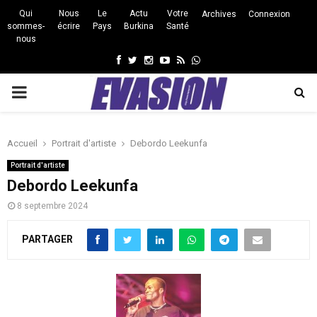
Qui
Nous
Le
Actu
Votre
Archives
Connexion
sommes-
écrire
Pays
Burkina
Santé
nous
Facebook
Twitter
Instagram
Youtube
Rss
Whatsapp
PRIMARY
MENU
Accueil
Portrait d'artiste
Debordo Leekunfa
Portrait d'artiste
Debordo Leekunfa
8 septembre 2024
PARTAGER