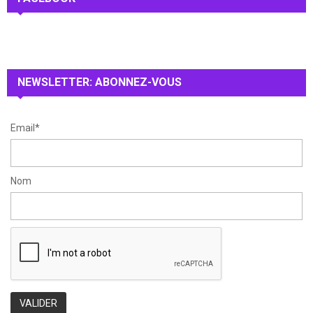
h
f
A
o
r
R
:
NEWSLETTER: ABONNEZ-VOUS
C
H
Email*
Nom