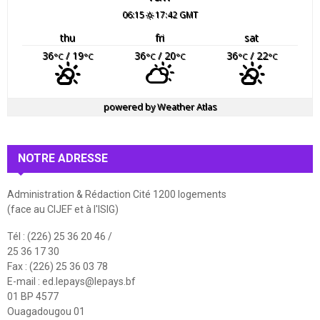
06:15
17:42 GMT
thu
fri
sat
36
/ 19
36
/ 20
36
/ 22
°C
°C
°C
°C
°C
°C
powered by
Weather Atlas
NOTRE ADRESSE
Administration & Rédaction Cité 1200 logements
(face au CIJEF et à l'ISIG)
Tél : (226) 25 36 20 46 /
25 36 17 30
Fax : (226) 25 36 03 78
E-mail :
ed.lepays@lepays.bf
01 BP 4577
Ouagadougou 01