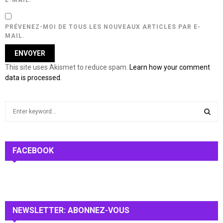
E-MAIL.
PRÉVENEZ-MOI DE TOUS LES NOUVEAUX ARTICLES PAR E-
MAIL.
This site uses Akismet to reduce spam.
Learn how your comment
data is processed.
S
e
a
S
r
c
FACEBOOK
E
h
f
A
o
r
R
:
NEWSLETTER: ABONNEZ-VOUS
C