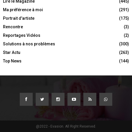
Lire le Magazine
(445)
Ma préférence à moi
(291)
Portrait d'artiste
(175)
Rencontre
(3)
Reportages Vidéos
(2)
Solutions à nos problèmes
(300)
Star Actu
(263)
Top News
(144)
@2022 - Evasion. All Right Reserved.