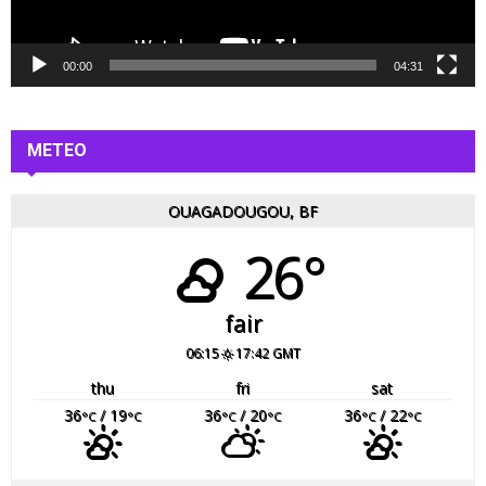
i
d
é
00:00
04:31
o
METEO
OUAGADOUGOU, BF
26°
fair
06:15
17:42 GMT
thu
fri
sat
36
/ 19
36
/ 20
36
/ 22
°C
°C
°C
°C
°C
°C