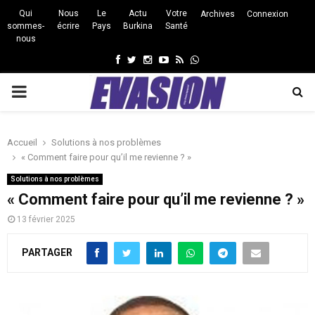
Qui
Nous
Le
Actu
Votre
Archives
Connexion
sommes-
écrire
Pays
Burkina
Santé
nous
Facebook
Twitter
Instagram
Youtube
Rss
Whatsapp
PRIMARY
MENU
Accueil
Solutions à nos problèmes
« Comment faire pour qu’il me revienne ? »
Solutions à nos problèmes
« Comment faire pour qu’il me revienne ? »
13 février 2025
PARTAGER