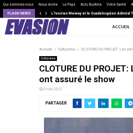
Qui sommes-nous
Nous écrire
Le Pays
Actu Burkina
Votre Santé
A
FLASH NEWS
L’Ivoirien Meiway et le Guadeloupéen Admiral T 
ACCUEIL
Accueil
Culturama
CLOTURE DU PROJET: Les artist
Culturama
CLOTURE DU PROJET: Les
ont assuré le show
5 mai 2022
PARTAGER