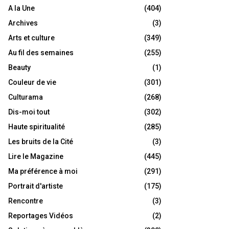
A la Une
(404)
Archives
(3)
Arts et culture
(349)
Au fil des semaines
(255)
Beauty
(1)
Couleur de vie
(301)
Culturama
(268)
Dis-moi tout
(302)
Haute spiritualité
(285)
Les bruits de la Cité
(3)
Lire le Magazine
(445)
Ma préférence à moi
(291)
Portrait d'artiste
(175)
Rencontre
(3)
Reportages Vidéos
(2)