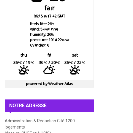
fair
06:15
17:42 GMT
feels like: 26
°c
wind: 5
nne
km/h
humidity: 26
%
pressure: 1014.22
mbar
uv index: 0
thu
fri
sat
36
/ 19
36
/ 20
36
/ 22
°C
°C
°C
°C
°C
°C
powered by
Weather Atlas
NOTRE ADRESSE
Administration & Rédaction Cité 1200
logements