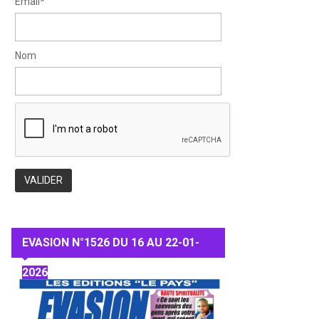
Email*
Nom
EVASION N°1526 DU 16 AU 22-01-
2026