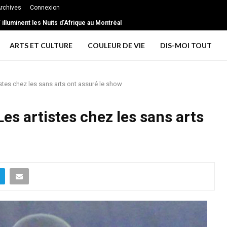
rchives
Connexion
illuminent les Nuits d’Afrique au Montréal
ARTS ET CULTURE
COULEUR DE VIE
DIS-MOI TOUT
es chez les sans arts ont assuré le show
 artistes chez les sans arts