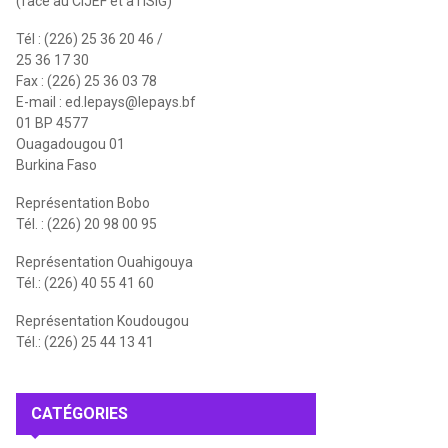
(face au CIJEF et à l'ISIG)
Tél : (226) 25 36 20 46 /
25 36 17 30
Fax : (226) 25 36 03 78
E-mail :
ed.lepays@lepays.bf
01 BP 4577
Ouagadougou 01
Burkina Faso
Représentation Bobo
Tél. : (226) 20 98 00 95
Représentation Ouahigouya
Tél.: (226) 40 55 41 60
Représentation Koudougou
Tél.: (226) 25 44 13 41
CATÉGORIES