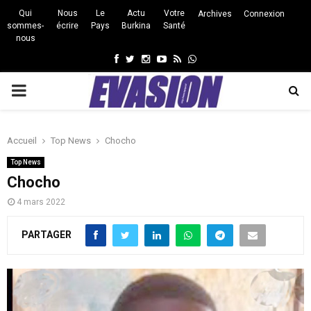
Qui
Nous
Le
Actu
Votre
Archives
Connexion
sommes-
écrire
Pays
Burkina
Santé
nous
Facebook
Twitter
Instagram
Youtube
Rss
Whatsapp
PRIMARY
MENU
Accueil
Top News
Chocho
Top News
Chocho
4 mars 2022
PARTAGER