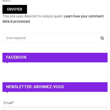
MAIL.
This site uses Akismet to reduce spam.
Learn how your comment
data is processed.
S
e
a
S
r
c
FACEBOOK
E
h
f
A
o
r
R
:
NEWSLETTER: ABONNEZ-VOUS
C
H
Email*