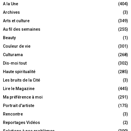
A la Une
(404)
Archives
(3)
Arts et culture
(349)
Au fil des semaines
(255)
Beauty
(1)
Couleur de vie
(301)
Culturama
(268)
Dis-moi tout
(302)
Haute spiritualité
(285)
Les bruits de la Cité
(3)
Lire le Magazine
(445)
Ma préférence à moi
(291)
Portrait d'artiste
(175)
Rencontre
(3)
Reportages Vidéos
(2)
Solutions à nos problèmes
(300)