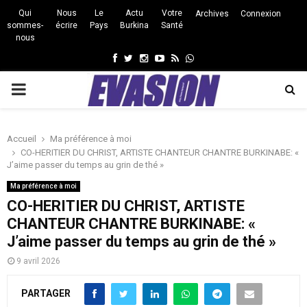
Qui
Nous
Le
Actu
Votre
Archives
Connexion
sommes-
écrire
Pays
Burkina
Santé
nous
Facebook
Twitter
Instagram
Youtube
Rss
Whatsapp
PRIMARY
MENU
Accueil
Ma préférence à moi
CO-HERITIER DU CHRIST, ARTISTE CHANTEUR CHANTRE BURKINABE: «
J’aime passer du temps au grin de thé »
Ma préférence à moi
CO-HERITIER DU CHRIST, ARTISTE
CHANTEUR CHANTRE BURKINABE: «
J’aime passer du temps au grin de thé »
9 avril 2026
PARTAGER