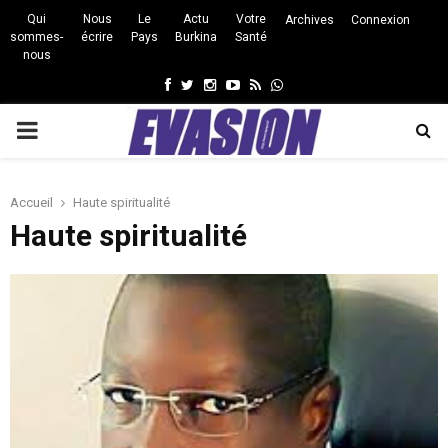
Qui
Nous
Le
Actu
Votre
Archives
Connexion
sommes-
écrire
Pays
Burkina
Santé
nous
Facebook
Twitter
Instagram
Youtube
Rss
Whatsapp
PRIMARY
MENU
Accueil
Haute spiritualité
Haute spiritualité