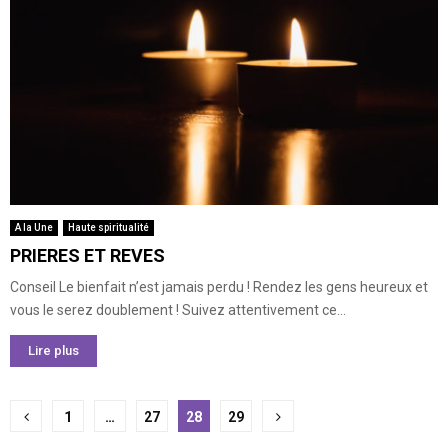
A la Une
Haute spiritualité
PRIERES ET REVES
Conseil Le bienfait n’est jamais perdu ! Rendez les gens heureux et
vous le serez doublement ! Suivez attentivement ce...
Lire plus
Pagination
1
…
27
28
29