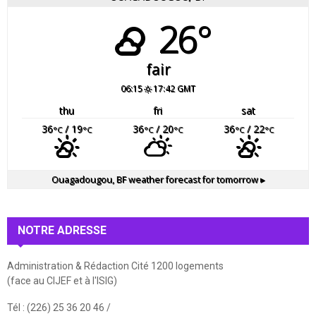
26°
fair
06:15
17:42 GMT
thu
fri
sat
36
/ 19
36
/ 20
36
/ 22
°C
°C
°C
°C
°C
°C
Ouagadougou, BF
weather forecast for tomorrow ▸
NOTRE ADRESSE
Administration & Rédaction Cité 1200 logements
(face au CIJEF et à l'ISIG)
Tél : (226) 25 36 20 46 /