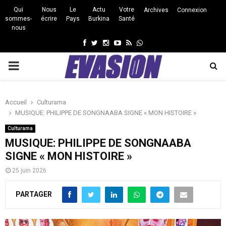
Qui
Nous
Le
Actu
Votre
Archives
Connexion
sommes-
écrire
Pays
Burkina
Santé
nous
Facebook
Twitter
Instagram
Youtube
Rss
Whatsapp
PRIMARY
MENU
Accueil
Culturama
MUSIQUE: PHILIPPE DE SONGNAABA SIGNE « MON HISTOIRE »
Culturama
MUSIQUE: PHILIPPE DE SONGNAABA
SIGNE « MON HISTOIRE »
25 juin 2026
PARTAGER