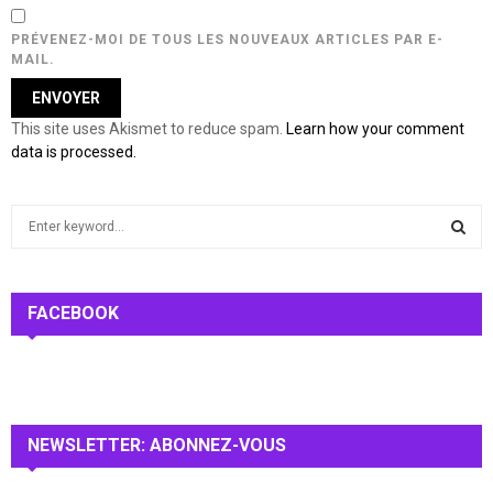
PRÉVENEZ-MOI DE TOUS LES NOUVEAUX ARTICLES PAR E-
MAIL.
This site uses Akismet to reduce spam.
Learn how your comment
data is processed.
S
e
a
S
r
c
FACEBOOK
E
h
f
A
o
r
R
:
NEWSLETTER: ABONNEZ-VOUS
C
H