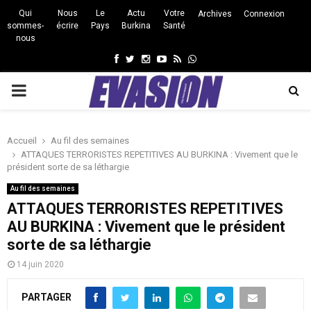
Qui
Nous
Le
Actu
Votre
Archives
Connexion
sommes-
écrire
Pays
Burkina
Santé
nous
Facebook
Twitter
Instagram
Youtube
Rss
Whatsapp
PRIMARY
MENU
Accueil
Au fil des semaines
ATTAQUES TERRORISTES REPETITIVES AU BURKINA : Vivement que le
président sorte de sa léthargie
Au fil des semaines
ATTAQUES TERRORISTES REPETITIVES
AU BURKINA : Vivement que le président
sorte de sa léthargie
14 juin 2020
PARTAGER