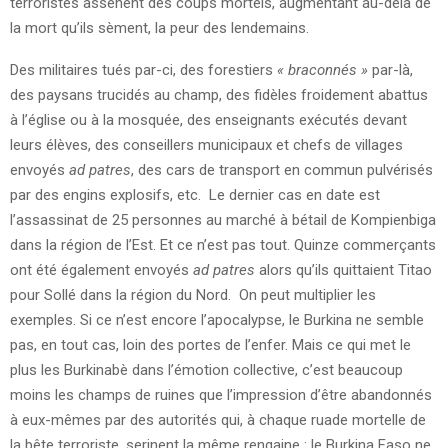
terroristes assènent des coups mortels, augmentant au-delà de
la mort qu’ils sèment, la peur des lendemains.
Des militaires tués par-ci, des forestiers
« braconnés »
par-là,
des paysans trucidés au champ, des fidèles froidement abattus
à l’église ou à la mosquée, des enseignants exécutés devant
leurs élèves, des conseillers municipaux et chefs de villages
envoyés
ad patres
, des cars de transport en commun pulvérisés
par des engins explosifs, etc. Le dernier cas en date est
l’assassinat de 25 personnes au marché à bétail de Kompienbiga
dans la région de l’Est. Et ce n’est pas tout. Quinze commerçants
ont été également envoyés
ad patres
alors qu’ils quittaient Titao
pour Sollé dans la région du Nord. On peut multiplier les
exemples. Si ce n’est encore l’apocalypse, le Burkina ne semble
pas, en tout cas, loin des portes de l’enfer. Mais ce qui met le
plus les Burkinabè dans l’émotion collective, c’est beaucoup
moins les champs de ruines que l’impression d’être abandonnés
à eux-mêmes par des autorités qui, à chaque ruade mortelle de
la bête terroriste, serinent la même rengaine : le Burkina Faso ne