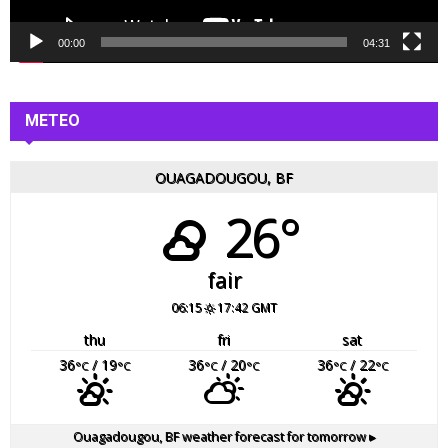
d
é
00:00
04:31
o
METEO
OUAGADOUGOU, BF
26°
fair
06:15
17:42 GMT
thu
fri
sat
36
/ 19
36
/ 20
36
/ 22
°C
°C
°C
°C
°C
°C
Ouagadougou, BF
weather forecast for tomorrow ▸