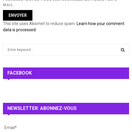
MAIL.
This site uses Akismet to reduce spam.
Learn how your comment
data is processed.
S
e
a
S
r
c
FACEBOOK
E
h
f
A
o
r
R
:
NEWSLETTER: ABONNEZ-VOUS
C
H
Email*