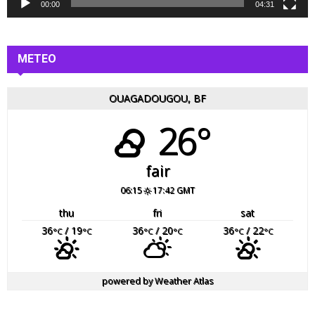
é
00:00
04:31
o
METEO
OUAGADOUGOU, BF
26°
fair
06:15
17:42 GMT
thu
fri
sat
36
/ 19
36
/ 20
36
/ 22
°C
°C
°C
°C
°C
°C
powered by
Weather Atlas