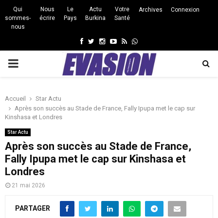
Qui
Nous
Le
Actu
Votre
Archives
Connexion
sommes-
écrire
Pays
Burkina
Santé
nous
Facebook
Twitter
Instagram
Youtube
Rss
Whatsapp
PRIMARY
MENU
Accueil
Star Actu
Après son succès au Stade de France, Fally Ipupa met le cap sur
Kinshasa et Londres
Star Actu
Après son succès au Stade de France,
Fally Ipupa met le cap sur Kinshasa et
Londres
21 mai 2026
PARTAGER