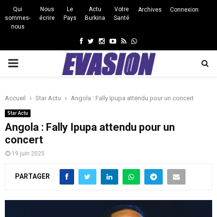
Qui
Nous
Le
Actu
Votre
Archives
Connexion
sommes-
écrire
Pays
Burkina
Santé
nous
Facebook
Twitter
Instagram
Youtube
Rss
Whatsapp
PRIMARY
MENU
Accueil
Star Actu
Angola : Fally Ipupa attendu pour un concert
Star Actu
Angola : Fally Ipupa attendu pour un
concert
19 juin 2025
PARTAGER