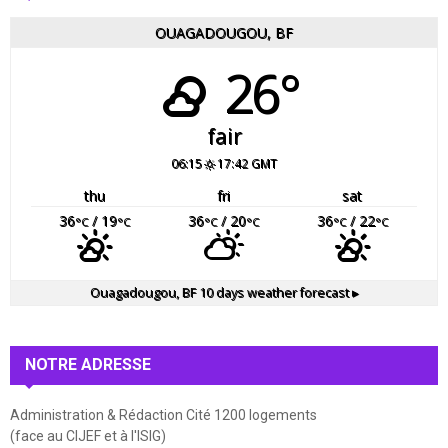
OUAGADOUGOU, BF
26°
fair
06:15
17:42 GMT
thu
fri
sat
36
/ 19
36
/ 20
36
/ 22
°C
°C
°C
°C
°C
°C
Ouagadougou, BF
10 days weather forecast ▸
NOTRE ADRESSE
Administration & Rédaction Cité 1200 logements
(face au CIJEF et à l'ISIG)