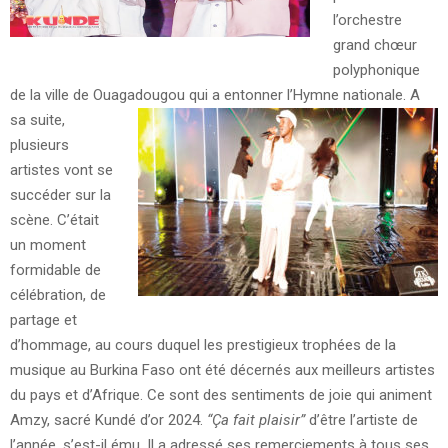
l’orchestre
grand chœur
polyphonique
de la ville de Ouagadougou qui a entonner l’Hymne nationale.
A
sa suite,
plusieurs
artistes vont se
succéder sur la
scène. C’était
un moment
formidable de
célébration, de
partage et
d’hommage, au cours duquel les prestigieux trophées de la
musique au Burkina Faso ont été décernés aux meilleurs artistes
du pays et d’Afrique. Ce sont des sentiments de joie qui animent
Amzy, sacré Kundé d’or 2024.
“Ça fait plaisir”
d’être l’artiste de
l’année, s’est-il ému. Il a adressé ses remerciements à tous ses