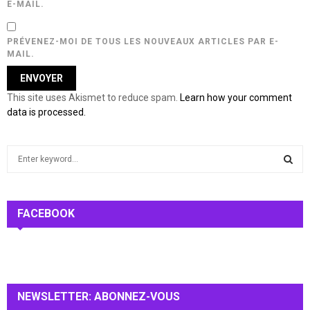
E-MAIL.
PRÉVENEZ-MOI DE TOUS LES NOUVEAUX ARTICLES PAR E-
MAIL.
This site uses Akismet to reduce spam.
Learn how your comment
data is processed.
S
e
a
S
r
c
FACEBOOK
E
h
f
A
o
r
R
:
NEWSLETTER: ABONNEZ-VOUS
C