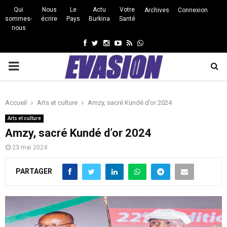
Qui
Nous
Le
Actu
Votre
Archives
Connexion
sommes-
écrire
Pays
Burkina
Santé
nous
Facebook
Twitter
Instagram
Youtube
Rss
Whatsapp
PRIMARY
MENU
Accueil
Arts et culture
Amzy, sacré Kundé d’or 2024
Arts et culture
Amzy, sacré Kundé d’or 2024
23 mai 2024
PARTAGER