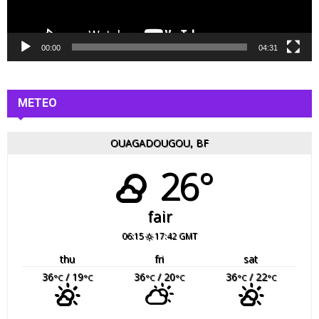
v
i
d
é
00:00
04:31
o
METEO
OUAGADOUGOU, BF
26°
fair
06:15
17:42 GMT
thu
fri
sat
36
/ 19
36
/ 20
36
/ 22
°C
°C
°C
°C
°C
°C