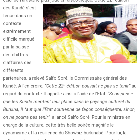
celui de l’artiste le plus joué en discothèque.
Cette 22
édition
des Kundé s’est
tenue dans un
contexte
extrêmement
difficile marqué
par la baisse
des chiffres
d’affaires des
différents
partenaires, a relevé Salfo Soré, le Commissaire général des
e
Kundé. A l’en croire,
“Cette 22
édition pouvait ne pas se tenir”
au
regard du contexte. Il appelle ainsi à l’aide de l’Etat.
“Si on pense
que les Kundé méritent leur place dans le paysage culturel du
Burkina, il faut que l’Etat soutienne de façon conséquente, sinon,
on ne pourra pas tenir”,
a lancé Salfo Soré. Pour le ministre en
charge de la culture, cette très belle soirée magnifie le
dynamisme et la résilience du Showbiz burkinabè. Pour lui, la