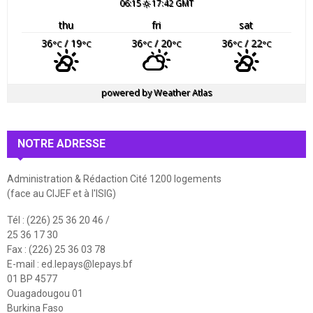
06:15
17:42 GMT
thu
fri
sat
36
/ 19
36
/ 20
36
/ 22
°C
°C
°C
°C
°C
°C
powered by
Weather Atlas
NOTRE ADRESSE
Administration & Rédaction Cité 1200 logements
(face au CIJEF et à l'ISIG)
Tél : (226) 25 36 20 46 /
25 36 17 30
Fax : (226) 25 36 03 78
E-mail :
ed.lepays@lepays.bf
01 BP 4577
Ouagadougou 01
Burkina Faso