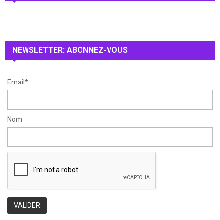
f
A
o
r
R
:
NEWSLETTER: ABONNEZ-VOUS
C
H
Email*
Nom