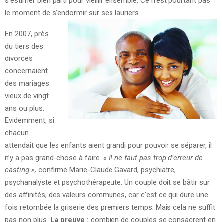
s’estimer bien parti pour vieillir ensemble. Ce n’est pourtant pas
le moment de s’endormir sur ses lauriers.
En 2007, près
du tiers des
divorces
concernaient
des mariages
vieux de vingt
ans ou plus.
Evidemment, si
chacun
attendait que les enfants aient grandi pour pouvoir se séparer, il
n’y a pas grand-chose à faire.
« Il ne faut pas trop d’erreur de
casting »,
confirme Marie-Claude Gavard, psychiatre,
psychanalyste et psychothérapeute. Un couple doit se bâtir sur
des affinités, des valeurs communes, car c’est ce qui dure une
fois retombée la griserie des premiers temps. Mais cela ne suffit
pas non plus.
La preuve :
combien de couples se consacrent en