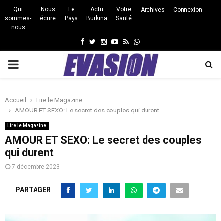
Qui
Nous
Le
Actu
Votre
Archives
Connexion
sommes-
écrire
Pays
Burkina
Santé
nous
Facebook
Twitter
Instagram
Youtube
Rss
Whatsapp
PRIMARY
MENU
Accueil
Lire le Magazine
AMOUR ET SEXO: Le secret des couples qui durent
Lire le Magazine
AMOUR ET SEXO: Le secret des couples
qui durent
7 décembre 2023
PARTAGER