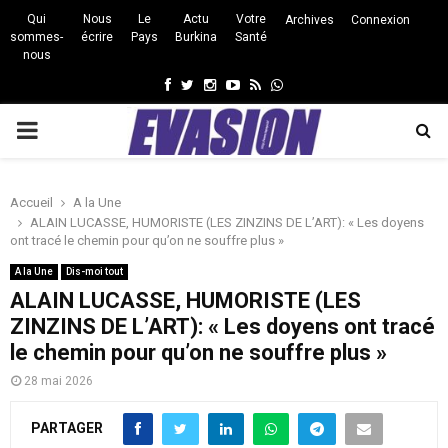
Qui
Nous
Le
Actu
Votre
Archives
Connexion
sommes-
écrire
Pays
Burkina
Santé
nous
Facebook
Twitter
Instagram
Youtube
Rss
Whatsapp
PRIMARY
MENU
Accueil
A la Une
ALAIN LUCASSE, HUMORISTE (LES ZINZINS DE L’ART): « Les doyens
ont tracé le chemin pour qu’on ne souffre plus »
A la Une
Dis-moi tout
ALAIN LUCASSE, HUMORISTE (LES
ZINZINS DE L’ART): « Les doyens ont tracé
le chemin pour qu’on ne souffre plus »
28 mai 2026
PARTAGER