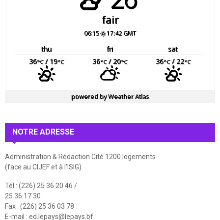
fair
06:15
17:42 GMT
thu
fri
sat
36
/ 19
36
/ 20
36
/ 22
°C
°C
°C
°C
°C
°C
powered by
Weather Atlas
NOTRE ADRESSE
Administration & Rédaction Cité 1200 logements
(face au CIJEF et à l'ISIG)
Tél : (226) 25 36 20 46 /
25 36 17 30
Fax : (226) 25 36 03 78
E-mail :
ed.lepays@lepays.bf