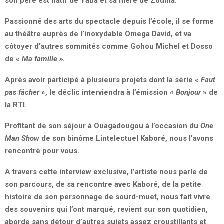
son père est natif de Yaba et sa mère de Zouma.
Passionné des arts du spectacle depuis l’école, il se forme
au théâtre auprès de l’inoxydable Omega David, et va
côtoyer d’autres sommités comme Gohou Michel et Dosso
de
«
Ma famille
»
.
Après avoir participé à plusieurs projets dont la série
«
F
aut
pas fâcher
»
, le déclic interviendra à l’émission
«
Bonjour
»
de
la RTI.
Profitant de son séjour à Ouagadougou à l’occasion du
One
Man Show
de son binôme Lintelectuel Kaboré, nous l’avons
rencontré pour vous.
A travers cette interview exclusive, l’artiste nous parle de
son parcours, de sa rencontre avec Kaboré, de la petite
histoire de son personnage de sourd-muet, nous fait vivre
des souvenirs qui l’ont marqué, revient sur son quotidien,
aborde sans détour d’autres sujets assez croustillants et