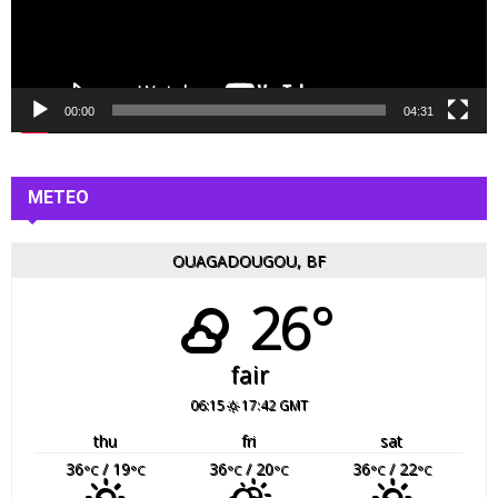
r
v
i
d
é
00:00
04:31
o
METEO
OUAGADOUGOU, BF
26°
fair
06:15
17:42 GMT
thu
fri
sat
36
/ 19
36
/ 20
36
/ 22
°C
°C
°C
°C
°C
°C