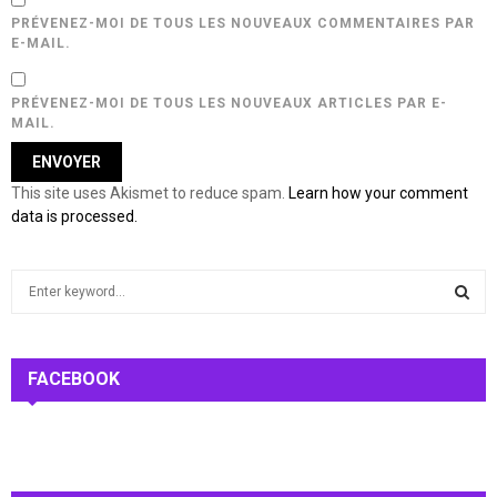
PRÉVENEZ-MOI DE TOUS LES NOUVEAUX COMMENTAIRES PAR
E-MAIL.
PRÉVENEZ-MOI DE TOUS LES NOUVEAUX ARTICLES PAR E-
MAIL.
This site uses Akismet to reduce spam.
Learn how your comment
data is processed.
S
e
a
S
r
c
FACEBOOK
E
h
f
A
o
r
R
: