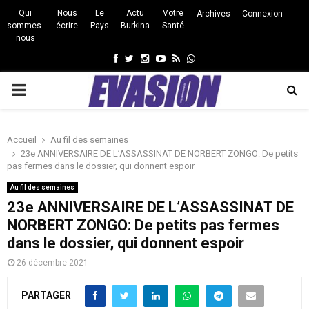
Qui
Nous
Le
Actu
Votre
Archives
Connexion
sommes-
écrire
Pays
Burkina
Santé
nous
Facebook
Twitter
Instagram
Youtube
Rss
Whatsapp
PRIMARY
MENU
Accueil
Au fil des semaines
23e ANNIVERSAIRE DE L’ASSASSINAT DE NORBERT ZONGO: De petits
pas fermes dans le dossier, qui donnent espoir
Au fil des semaines
23e ANNIVERSAIRE DE L’ASSASSINAT DE
NORBERT ZONGO: De petits pas fermes
dans le dossier, qui donnent espoir
26 décembre 2021
PARTAGER