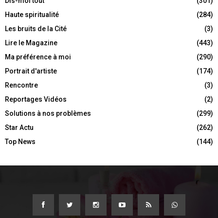
Dis-moi tout
(301)
Haute spiritualité
(284)
Les bruits de la Cité
(3)
Lire le Magazine
(443)
Ma préférence à moi
(290)
Portrait d'artiste
(174)
Rencontre
(3)
Reportages Vidéos
(2)
Solutions à nos problèmes
(299)
Star Actu
(262)
Top News
(144)