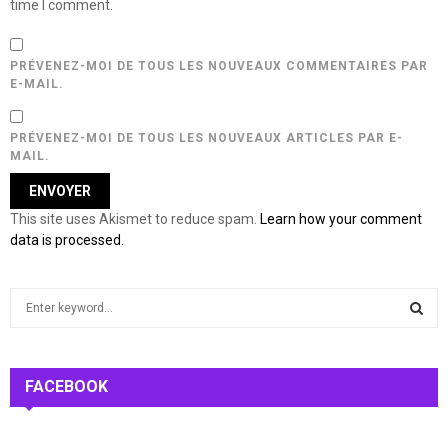
time I comment.
PRÉVENEZ-MOI DE TOUS LES NOUVEAUX COMMENTAIRES PAR
E-MAIL.
PRÉVENEZ-MOI DE TOUS LES NOUVEAUX ARTICLES PAR E-
MAIL.
This site uses Akismet to reduce spam.
Learn how your comment
data is processed.
S
e
a
S
r
c
FACEBOOK
E
h
f
A
o