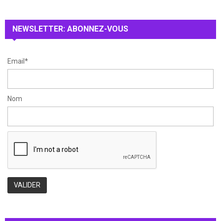
r
R
:
NEWSLETTER: ABONNEZ-VOUS
C
H
Email*
Nom