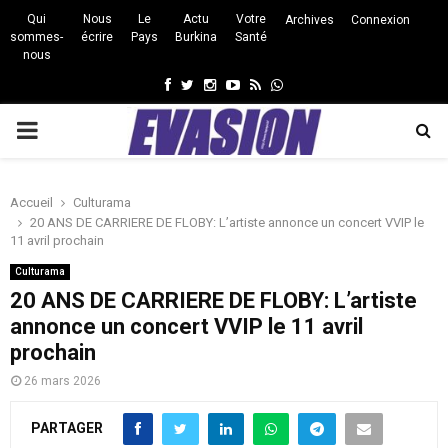
Qui
Nous
Le
Actu
Votre
Archives
Connexion
sommes-
écrire
Pays
Burkina
Santé
nous
Facebook
Twitter
Instagram
Youtube
Rss
Whatsapp
PRIMARY
MENU
Accueil
Culturama
20 ANS DE CARRIERE DE FLOBY: L’artiste annonce un concert VVIP le
11 avril prochain
Culturama
20 ANS DE CARRIERE DE FLOBY: L’artiste
annonce un concert VVIP le 11 avril
prochain
26 mars 2026
PARTAGER