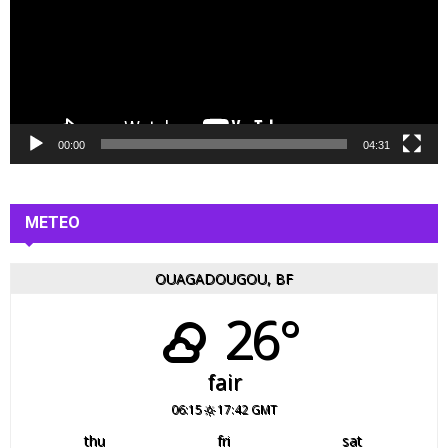
e
u
r
v
i
d
é
00:00
04:31
o
METEO
OUAGADOUGOU, BF
26°
fair
06:15
17:42 GMT
thu
fri
sat